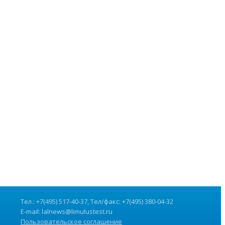
Тел.: +7(495) 517-40-37, Тел/факс: +7(495) 380-04-32
E-mail:
lalnews@limulustest.ru
Пользовательское соглашение