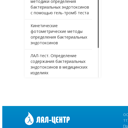
методики определения
бактериальных эндотоксинов
с помощью гель-тромб теста
Кинетические
фотометрические методы
определения бактериальных
эндотоксинов
ЛАЛ-тест. Определение
содержания бактериальных
эндотоксинов в медицинских
изделиях
Верификация аналитической
методики определения
содержания бактериальных
эндотоксинов методом гель-
тромб тест
ОО
11
Пр