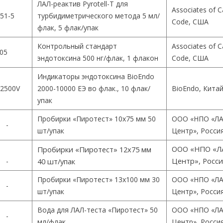
ЛАЛ-реактив Pyrotell-T для
Associates of 
51-5
турбидиметрического метода 5 мл/
Code, США
флак, 5 флак/упак
Контрольный стандарт
Associates of 
05
эндотоксина 500 нг/флак, 1 флакон
Code, США
Индикаторы эндотоксина BioEndo
2500V
2000-10000 ЕЭ во флак., 10 флак/
BioEndo, Кита
упак
Пробирки «Пиротест» 10х75 мм 50
ООО «НПО «ЛА
-
шт/упак
Центр», Росси
ООО «НПО «Л
Пробирки «Пиротест» 12х75 мм
Центр», Росс
-
40 шт/упак
Пробирки «Пиротест» 13х100 мм 30
ООО «НПО «ЛА
-
шт/упак
Центр», Росси
Вода для ЛАЛ-теста «Пиротест» 50
ООО «НПО «ЛА
-
мл/флак
Центр», Росси