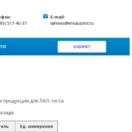
ефон:
E-mail:
495) 517-40-37
lalnews@limulustest.ru
ТИ
КАБИНЕТ
м продукции для ЛАЛ-теста
кладе.
тель
Ед. измерения