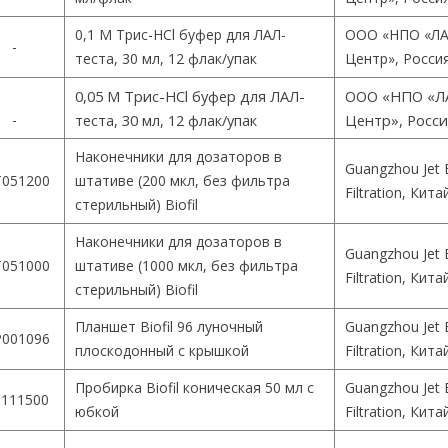
0,1 М Трис-HCl буфер для ЛАЛ-
ООО «НПО «ЛА
-
теста, 30 мл, 12 флак/упак
Центр», Росси
0,05 М Трис-HCl буфер для ЛАЛ-
ООО «НПО «Л
-
теста, 30 мл, 12 флак/упак
Центр», Росс
Наконечники для дозаторов в
Guangzhou Jet 
051200
штативе (200 мкл, без фильтра
Filtration, Кита
стерильный) Biofil
Наконечники для дозаторов в
Guangzhou Jet 
051000
штативе (1000 мкл, без фильтра
Filtration, Кита
стерильный) Biofil
Планшет Biofil 96 луночный
Guangzhou Jet 
001096
плоскодонный с крышкой
Filtration, Кита
Пробирка Biofil коническая 50 мл с
Guangzhou Jet 
111500
юбкой
Filtration, Кита