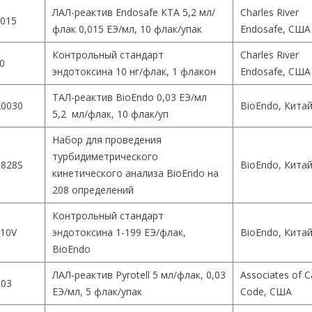
ЛАЛ-реактив Endosafe КТА 5,2 мл/
Charles River
015
флак 0,015 ЕЭ/мл, 10 флак/упак
Endosafe, США
Контрольный стандарт
Charles River
0
эндотоксина 10 нг/флак, 1 флакон
Endosafe, США
ТАЛ-реактив BioEndo 0,03 ЕЭ/мл
0030
BioEndo, Кита
5,2 мл/флак, 10 флак/уп
Набор для проведения
турбидиметрического
828S
BioEndo, Кита
кинетического анализа BioEndo на
208 определений
Контрольный стандарт
10V
эндотоксина 1-199 ЕЭ/флак,
BioEndo, Кита
BioEndo
ЛАЛ-реактив Pyrotell 5 мл/флак, 0,03
Associates of 
003
ЕЭ/мл, 5 флак/упак
Code, США