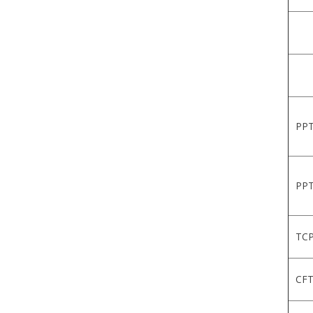
PPT
PPT
TCP
CFT