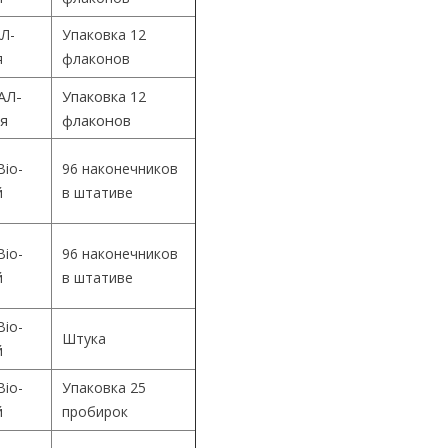
Л-
Упаковка 12
я
флаконов
АЛ-
Упаковка 12
ия
флаконов
Bio-
96 наконечников
й
в штативе
Bio-
96 наконечников
й
в штативе
Bio-
Штука
й
Bio-
Упаковка 25
й
пробирок