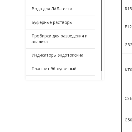
Вода для ЛАЛ-теста
R15
Буферные растворы
Е12
Пробирки для разведения и
анализа
G52
Индикаторы эндотоксина
Планшет 96-луночный
KT0
Контейнеры для образцов
CSE
G5