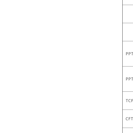
PPT
PPT
TCP
CFT