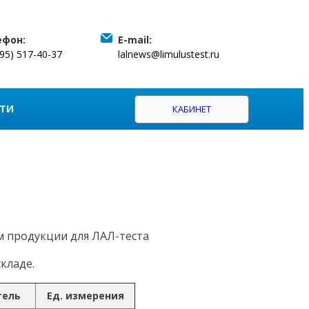
ефон:
E-mail:
495) 517-40-37
lalnews@limulustest.ru
ТИ
КАБИНЕТ
м продукции для ЛАЛ-теста
кладе.
тель
Ед. измерения