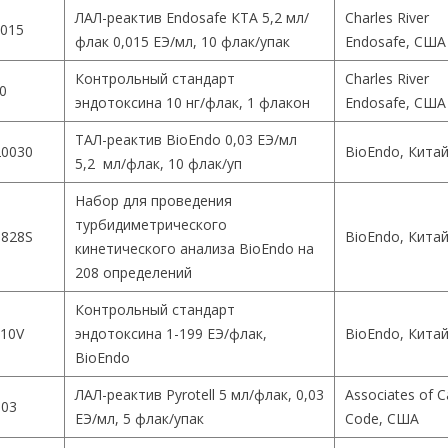
ЛАЛ-реактив Endosafe КТА 5,2 мл/
Charles River
015
флак 0,015 ЕЭ/мл, 10 флак/упак
Endosafe, США
Контрольный стандарт
Charles River
0
эндотоксина 10 нг/флак, 1 флакон
Endosafe, США
ТАЛ-реактив BioEndo 0,03 ЕЭ/мл
0030
BioEndo, Кита
5,2 мл/флак, 10 флак/уп
Набор для проведения
турбидиметрического
828S
BioEndo, Кита
кинетического анализа BioEndo на
208 определений
Контрольный стандарт
10V
эндотоксина 1-199 ЕЭ/флак,
BioEndo, Кита
BioEndo
ЛАЛ-реактив Pyrotell 5 мл/флак, 0,03
Associates of 
003
ЕЭ/мл, 5 флак/упак
Code, США