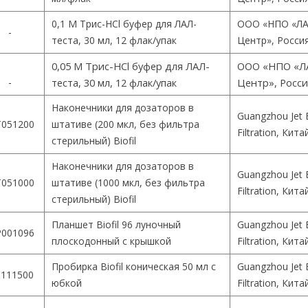
0,1 М Трис-HCl буфер для ЛАЛ-
ООО «НПО «ЛА
-
теста, 30 мл, 12 флак/упак
Центр», Росси
0,05 М Трис-HCl буфер для ЛАЛ-
ООО «НПО «Л
-
теста, 30 мл, 12 флак/упак
Центр», Росс
Наконечники для дозаторов в
Guangzhou Jet 
051200
штативе (200 мкл, без фильтра
Filtration, Кита
стерильный) Biofil
Наконечники для дозаторов в
Guangzhou Jet 
051000
штативе (1000 мкл, без фильтра
Filtration, Кита
стерильный) Biofil
Планшет Biofil 96 луночный
Guangzhou Jet 
001096
плоскодонный с крышкой
Filtration, Кита
Пробирка Biofil коническая 50 мл с
Guangzhou Jet 
111500
юбкой
Filtration, Кита