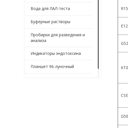
Вода для ЛАЛ-теста
R15
Буферные растворы
Е12
Пробирки для разведения и
анализа
G52
Индикаторы эндотоксина
Планшет 96-луночный
KT0
Контейнеры для образцов
CSE
G5