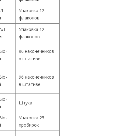
Л-
Упаковка 12
я
флаконов
АЛ-
Упаковка 12
ия
флаконов
Bio-
96 наконечников
й
в штативе
Bio-
96 наконечников
й
в штативе
Bio-
Штука
й
Bio-
Упаковка 25
й
пробирок