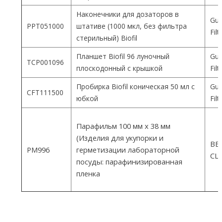
Наконечники для дозаторов в
Gua
PPT051000
штативе (1000 мкл, без фильтра
Fil
стерильный) Biofil
Планшет Biofil 96 луночный
Gua
TCP001096
плоскодонный с крышкой
Fil
Пробирка Biofil коническая 50 мл с
Gua
CFT111500
юбкой
Fil
Парафильм 100 мм х 38 мм
(Изделия для укупорки и
ВEM
PM996
герметизации лабораторной
СШ
посуды: парафинизированная
пленка