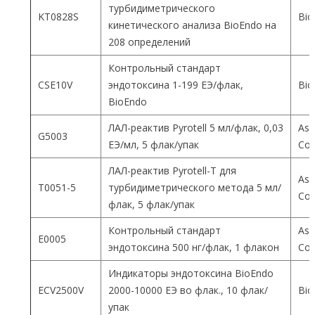
турбидиметрического
KT0828S
Bio
кинетического анализа BioEndo на
208 определений
Контрольный стандарт
CSE10V
эндотоксина 1-199 ЕЭ/флак,
Bio
BioEndo
ЛАЛ-реактив Pyrotell 5 мл/флак, 0,03
Ass
G5003
ЕЭ/мл, 5 флак/упак
Co
ЛАЛ-реактив Pyrotell-T для
Ass
T0051-5
турбидиметрического метода 5 мл/
Co
флак, 5 флак/упак
Контрольный стандарт
Ass
E0005
эндотоксина 500 нг/флак, 1 флакон
Co
Индикаторы эндотоксина BioEndo
ECV2500V
2000-10000 ЕЭ во флак., 10 флак/
Bio
упак