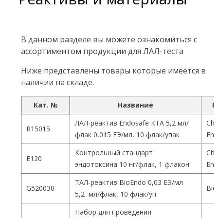
В данном разделе вы можете ознакомиться с
ассортиментом продукции для ЛАЛ-теста
Ниже представлены товары которые имеется в
наличии на складе.
Кат. №
Название
П
ЛАЛ-реактив Endosafe КТА 5,2 мл/
Cha
R15015
флак 0,015 ЕЭ/мл, 10 флак/упак
End
Контрольный стандарт
Cha
Е120
эндотоксина 10 нг/флак, 1 флакон
End
ТАЛ-реактив BioEndo 0,03 ЕЭ/мл
G520030
Bio
5,2 мл/флак, 10 флак/уп
Набор для проведения