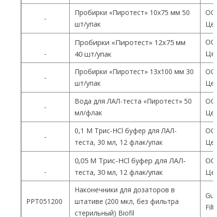
Пробирки «Пиротест» 10х75 мм 50
ОО
-
шт/упак
Цен
ОО
Пробирки «Пиротест» 12х75 мм
Цен
-
40 шт/упак
Пробирки «Пиротест» 13х100 мм 30
ОО
-
шт/упак
Цен
Вода для ЛАЛ-теста «Пиротест» 50
ОО
-
мл/флак
Цен
0,1 М Трис-HCl буфер для ЛАЛ-
ОО
-
теста, 30 мл, 12 флак/упак
Цен
0,05 М Трис-HCl буфер для ЛАЛ-
ОО
-
теста, 30 мл, 12 флак/упак
Цен
Наконечники для дозаторов в
Gua
PPT051200
штативе (200 мкл, без фильтра
Fil
стерильный) Biofil