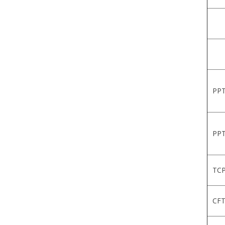
PPT
PPT
TCP
CFT