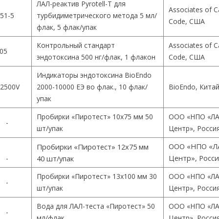
ЛАЛ-реактив Pyrotell-T для
Associates of 
51-5
турбидиметрического метода 5 мл/
Code, США
флак, 5 флак/упак
Контрольный стандарт
Associates of 
05
эндотоксина 500 нг/флак, 1 флакон
Code, США
Индикаторы эндотоксина BioEndo
2500V
2000-10000 ЕЭ во флак., 10 флак/
BioEndo, Кита
упак
Пробирки «Пиротест» 10х75 мм 50
ООО «НПО «ЛА
-
шт/упак
Центр», Росси
ООО «НПО «Л
Пробирки «Пиротест» 12х75 мм
Центр», Росс
-
40 шт/упак
Пробирки «Пиротест» 13х100 мм 30
ООО «НПО «ЛА
-
шт/упак
Центр», Росси
Вода для ЛАЛ-теста «Пиротест» 50
ООО «НПО «ЛА
-
мл/флак
Центр», Росси