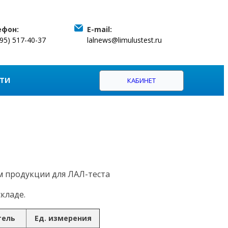
ефон:
E-mail:
495) 517-40-37
lalnews@limulustest.ru
ТИ
КАБИНЕТ
м продукции для ЛАЛ-теста
кладе.
тель
Ед. измерения