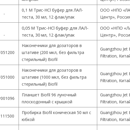
0,1 М Трис-HCl буфер для ЛАЛ-
ООО «НПО «ЛА
-
теста, 30 мл, 12 флак/упак
Центр», Росси
0,05 М Трис-HCl буфер для ЛАЛ-
ООО «НПО «Л
-
теста, 30 мл, 12 флак/упак
Центр», Росс
Наконечники для дозаторов в
Guangzhou Jet 
051200
штативе (200 мкл, без фильтра
Filtration, Кита
стерильный) Biofil
Наконечники для дозаторов в
Guangzhou Jet 
051000
штативе (1000 мкл, без фильтра
Filtration, Кита
стерильный) Biofil
Планшет Biofil 96 луночный
Guangzhou Jet 
001096
плоскодонный с крышкой
Filtration, Кита
Пробирка Biofil коническая 50 мл с
Guangzhou Jet 
111500
юбкой
Filtration, Кита