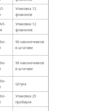
Л-
Упаковка 12
я
флаконов
АЛ-
Упаковка 12
ия
флаконов
Bio-
96 наконечников
й
в штативе
Bio-
96 наконечников
й
в штативе
Bio-
Штука
й
Bio-
Упаковка 25
й
пробирок