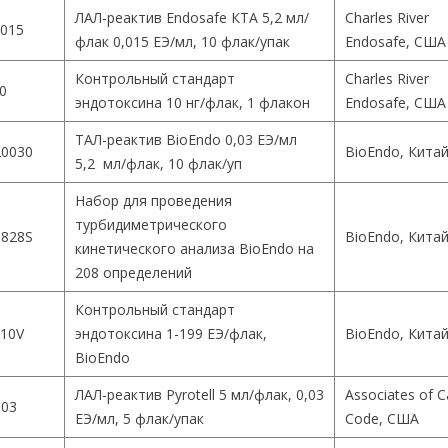
ЛАЛ-реактив Endosafe КТА 5,2 мл/
Charles River
015
флак 0,015 ЕЭ/мл, 10 флак/упак
Endosafe, США
Контрольный стандарт
Charles River
0
эндотоксина 10 нг/флак, 1 флакон
Endosafe, США
ТАЛ-реактив BioEndo 0,03 ЕЭ/мл
0030
BioEndo, Кита
5,2 мл/флак, 10 флак/уп
Набор для проведения
турбидиметрического
828S
BioEndo, Кита
кинетического анализа BioEndo на
208 определений
Контрольный стандарт
10V
эндотоксина 1-199 ЕЭ/флак,
BioEndo, Кита
BioEndo
ЛАЛ-реактив Pyrotell 5 мл/флак, 0,03
Associates of 
003
ЕЭ/мл, 5 флак/упак
Code, США