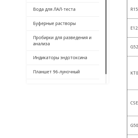
Вода для ЛАЛ-теста
R15
Буферные растворы
Е12
Пробирки для разведения и
анализа
G52
Индикаторы эндотоксина
Планшет 96-луночный
KT0
Контейнеры для образцов
CSE
G5