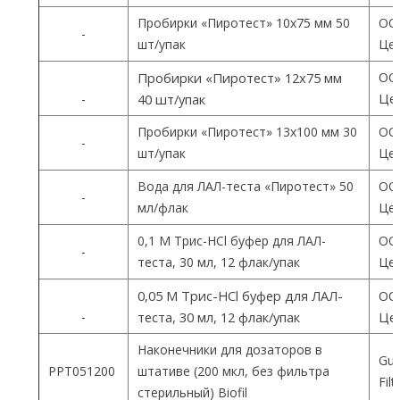
Пробирки «Пиротест» 10х75 мм 50
ОО
-
шт/упак
Цен
ОО
Пробирки «Пиротест» 12х75 мм
Цен
-
40 шт/упак
Пробирки «Пиротест» 13х100 мм 30
ОО
-
шт/упак
Цен
Вода для ЛАЛ-теста «Пиротест» 50
ОО
-
мл/флак
Цен
0,1 М Трис-HCl буфер для ЛАЛ-
ОО
-
теста, 30 мл, 12 флак/упак
Цен
0,05 М Трис-HCl буфер для ЛАЛ-
ОО
-
теста, 30 мл, 12 флак/упак
Цен
Наконечники для дозаторов в
Gua
PPT051200
штативе (200 мкл, без фильтра
Fil
стерильный) Biofil