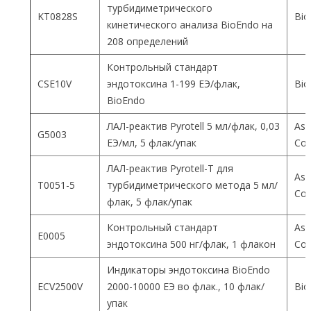
турбидиметрического
KT0828S
Bio
кинетического анализа BioEndo на
208 определений
Контрольный стандарт
CSE10V
эндотоксина 1-199 ЕЭ/флак,
Bio
BioEndo
ЛАЛ-реактив Pyrotell 5 мл/флак, 0,03
Ass
G5003
ЕЭ/мл, 5 флак/упак
Co
ЛАЛ-реактив Pyrotell-T для
Ass
T0051-5
турбидиметрического метода 5 мл/
Co
флак, 5 флак/упак
Контрольный стандарт
Ass
E0005
эндотоксина 500 нг/флак, 1 флакон
Co
Индикаторы эндотоксина BioEndo
ECV2500V
2000-10000 ЕЭ во флак., 10 флак/
Bio
упак