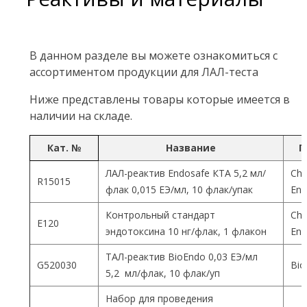
В данном разделе вы можете ознакомиться с
ассортиментом продукции для ЛАЛ-теста
Ниже представлены товары которые имеется в
наличии на складе.
Кат. №
Название
П
ЛАЛ-реактив Endosafe КТА 5,2 мл/
Cha
R15015
флак 0,015 ЕЭ/мл, 10 флак/упак
End
Контрольный стандарт
Cha
Е120
эндотоксина 10 нг/флак, 1 флакон
End
ТАЛ-реактив BioEndo 0,03 ЕЭ/мл
G520030
Bio
5,2 мл/флак, 10 флак/уп
Набор для проведения