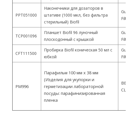
Наконечники для дозаторов в
Gua
PPT051000
штативе (1000 мкл, без фильтра
Fil
стерильный) Biofil
Планшет Biofil 96 луночный
Gua
TCP001096
плоскодонный с крышкой
Fil
Пробирка Biofil коническая 50 мл с
Gua
CFT111500
юбкой
Fil
Парафильм 100 мм х 38 мм
(Изделия для укупорки и
ВEM
PM996
герметизации лабораторной
СШ
посуды: парафинизированная
пленка