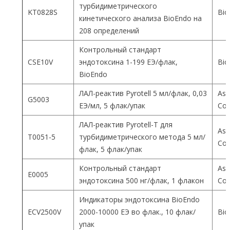
турбидиметрического
KT0828S
Bio
кинетического анализа BioEndo на
208 определений
Контрольный стандарт
CSE10V
эндотоксина 1-199 ЕЭ/флак,
Bio
BioEndo
ЛАЛ-реактив Pyrotell 5 мл/флак, 0,03
Ass
G5003
ЕЭ/мл, 5 флак/упак
Co
ЛАЛ-реактив Pyrotell-T для
Ass
T0051-5
турбидиметрического метода 5 мл/
Co
флак, 5 флак/упак
Контрольный стандарт
Ass
E0005
эндотоксина 500 нг/флак, 1 флакон
Co
Индикаторы эндотоксина BioEndo
ECV2500V
2000-10000 ЕЭ во флак., 10 флак/
Bio
упак