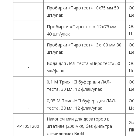
Пробирки «Пиротест» 10х75 мм 50
ОО
-
шт/упак
Цен
ОО
Пробирки «Пиротест» 12х75 мм
Цен
-
40 шт/упак
Пробирки «Пиротест» 13х100 мм 30
ОО
-
шт/упак
Цен
Вода для ЛАЛ-теста «Пиротест» 50
ОО
-
мл/флак
Цен
0,1 М Трис-HCl буфер для ЛАЛ-
ОО
-
теста, 30 мл, 12 флак/упак
Цен
0,05 М Трис-HCl буфер для ЛАЛ-
ОО
-
теста, 30 мл, 12 флак/упак
Цен
Наконечники для дозаторов в
Gua
PPT051200
штативе (200 мкл, без фильтра
Fil
стерильный) Biofil