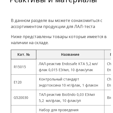
В данном разделе вы можете ознакомиться с
ассортиментом продукции для ЛАЛ-теста
Ниже представлены товары которые имеется в
наличии на складе.
Кат. №
Название
П
ЛАЛ-реактив Endosafe КТА 5,2 мл/
Cha
R15015
флак 0,015 ЕЭ/мл, 10 флак/упак
End
Контрольный стандарт
Cha
Е120
эндотоксина 10 нг/флак, 1 флакон
End
ТАЛ-реактив BioEndo 0,03 ЕЭ/мл
G520030
Bio
5,2 мл/флак, 10 флак/уп
Набор для проведения