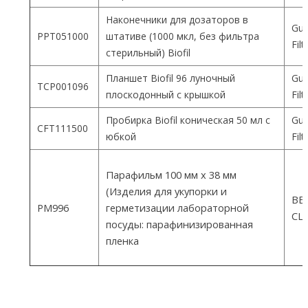
Наконечники для дозаторов в
Gua
PPT051000
штативе (1000 мкл, без фильтра
Fil
стерильный) Biofil
Планшет Biofil 96 луночный
Gua
TCP001096
плоскодонный с крышкой
Fil
Пробирка Biofil коническая 50 мл с
Gua
CFT111500
юбкой
Fil
Парафильм 100 мм х 38 мм
(Изделия для укупорки и
ВEM
PM996
герметизации лабораторной
СШ
посуды: парафинизированная
пленка