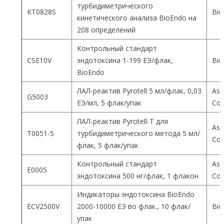
турбидиметрического
KT0828S
Bio
кинетического анализа BioEndo на
208 определений
Контрольный стандарт
CSE10V
эндотоксина 1-199 ЕЭ/флак,
Bio
BioEndo
ЛАЛ-реактив Pyrotell 5 мл/флак, 0,03
Ass
G5003
ЕЭ/мл, 5 флак/упак
Co
ЛАЛ-реактив Pyrotell-T для
Ass
T0051-5
турбидиметрического метода 5 мл/
Co
флак, 5 флак/упак
Контрольный стандарт
Ass
E0005
эндотоксина 500 нг/флак, 1 флакон
Co
Индикаторы эндотоксина BioEndo
ECV2500V
2000-10000 ЕЭ во флак., 10 флак/
Bio
упак