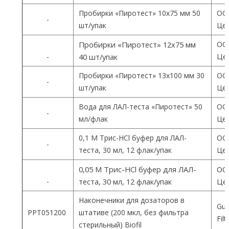
Пробирки «Пиротест» 10х75 мм 50
ОО
-
шт/упак
Цен
ОО
Пробирки «Пиротест» 12х75 мм
Цен
-
40 шт/упак
Пробирки «Пиротест» 13х100 мм 30
ОО
-
шт/упак
Цен
Вода для ЛАЛ-теста «Пиротест» 50
ОО
-
мл/флак
Цен
0,1 М Трис-HCl буфер для ЛАЛ-
ОО
-
теста, 30 мл, 12 флак/упак
Цен
0,05 М Трис-HCl буфер для ЛАЛ-
ОО
-
теста, 30 мл, 12 флак/упак
Цен
Наконечники для дозаторов в
Gua
PPT051200
штативе (200 мкл, без фильтра
Fil
стерильный) Biofil