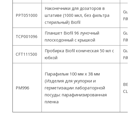
Наконечники для дозаторов в
Gua
PPT051000
штативе (1000 мкл, без фильтра
Fil
стерильный) Biofil
Планшет Biofil 96 луночный
Gua
TCP001096
плоскодонный с крышкой
Fil
Пробирка Biofil коническая 50 мл с
Gua
CFT111500
юбкой
Fil
Парафильм 100 мм х 38 мм
(Изделия для укупорки и
ВEM
PM996
герметизации лабораторной
СШ
посуды: парафинизированная
пленка