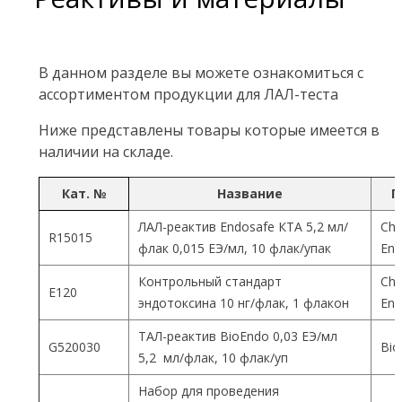
В данном разделе вы можете ознакомиться с
ассортиментом продукции для ЛАЛ-теста
Ниже представлены товары которые имеется в
наличии на складе.
Кат. №
Название
П
ЛАЛ-реактив Endosafe КТА 5,2 мл/
Cha
R15015
флак 0,015 ЕЭ/мл, 10 флак/упак
End
Контрольный стандарт
Cha
Е120
эндотоксина 10 нг/флак, 1 флакон
End
ТАЛ-реактив BioEndo 0,03 ЕЭ/мл
G520030
Bio
5,2 мл/флак, 10 флак/уп
Набор для проведения