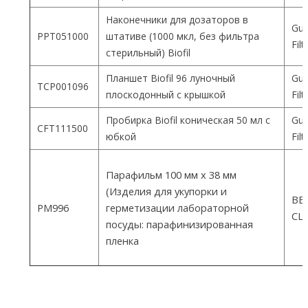
Наконечники для дозаторов в
Gua
PPT051000
штативе (1000 мкл, без фильтра
Fil
стерильный) Biofil
Планшет Biofil 96 луночный
Gua
TCP001096
плоскодонный с крышкой
Fil
Пробирка Biofil коническая 50 мл с
Gua
CFT111500
юбкой
Fil
Парафильм 100 мм х 38 мм
(Изделия для укупорки и
ВEM
PM996
герметизации лабораторной
СШ
посуды: парафинизированная
пленка