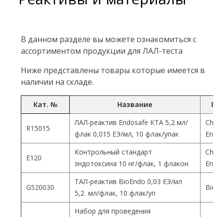
В данном разделе вы можете ознакомиться с
ассортиментом продукции для ЛАЛ-теста
Ниже представлены товары которые имеется в
наличии на складе.
Кат. №
Название
П
ЛАЛ-реактив Endosafe КТА 5,2 мл/
Cha
R15015
флак 0,015 ЕЭ/мл, 10 флак/упак
End
Контрольный стандарт
Cha
Е120
эндотоксина 10 нг/флак, 1 флакон
End
ТАЛ-реактив BioEndo 0,03 ЕЭ/мл
G520030
Bio
5,2 мл/флак, 10 флак/уп
Набор для проведения