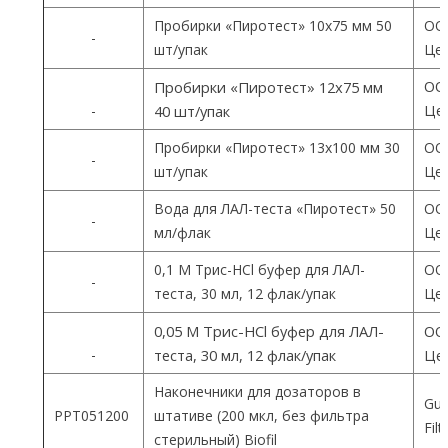
Пробирки «Пиротест» 10х75 мм 50
ОО
-
шт/упак
Цен
ОО
Пробирки «Пиротест» 12х75 мм
Цен
-
40 шт/упак
Пробирки «Пиротест» 13х100 мм 30
ОО
-
шт/упак
Цен
Вода для ЛАЛ-теста «Пиротест» 50
ОО
-
мл/флак
Цен
0,1 М Трис-HCl буфер для ЛАЛ-
ОО
-
теста, 30 мл, 12 флак/упак
Цен
0,05 М Трис-HCl буфер для ЛАЛ-
ОО
-
теста, 30 мл, 12 флак/упак
Цен
Наконечники для дозаторов в
Gua
PPT051200
штативе (200 мкл, без фильтра
Fil
стерильный) Biofil