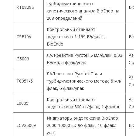
турбидиметрического
KT0828S
Bio
кинетического анализа BioEndo на
208 определений
Контрольный стандарт
CSE10V
эндотоксина 1-199 ЕЭ/флак,
Bio
BioEndo
ЛАЛ-реактив Pyrotell 5 мл/флак, 0,03
Ass
G5003
ЕЭ/мл, 5 флак/упак
Co
ЛАЛ-реактив Pyrotell-T для
Ass
T0051-5
турбидиметрического метода 5 мл/
Co
флак, 5 флак/упак
Контрольный стандарт
Ass
E0005
эндотоксина 500 нг/флак, 1 флакон
Co
Индикаторы эндотоксина BioEndo
ECV2500V
2000-10000 ЕЭ во флак., 10 флак/
Bio
упак