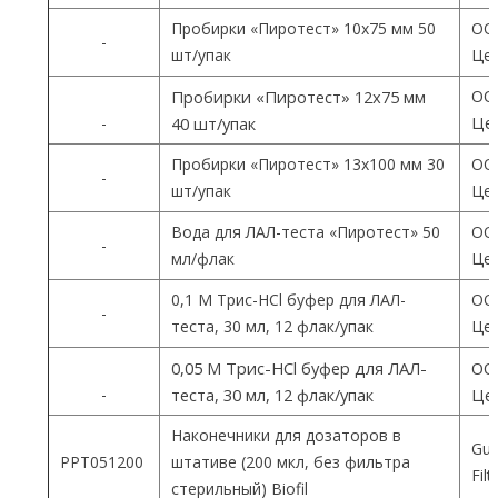
Пробирки «Пиротест» 10х75 мм 50
ОО
-
шт/упак
Цен
ОО
Пробирки «Пиротест» 12х75 мм
Цен
-
40 шт/упак
Пробирки «Пиротест» 13х100 мм 30
ОО
-
шт/упак
Цен
Вода для ЛАЛ-теста «Пиротест» 50
ОО
-
мл/флак
Цен
0,1 М Трис-HCl буфер для ЛАЛ-
ОО
-
теста, 30 мл, 12 флак/упак
Цен
0,05 М Трис-HCl буфер для ЛАЛ-
ОО
-
теста, 30 мл, 12 флак/упак
Цен
Наконечники для дозаторов в
Gua
PPT051200
штативе (200 мкл, без фильтра
Fil
стерильный) Biofil