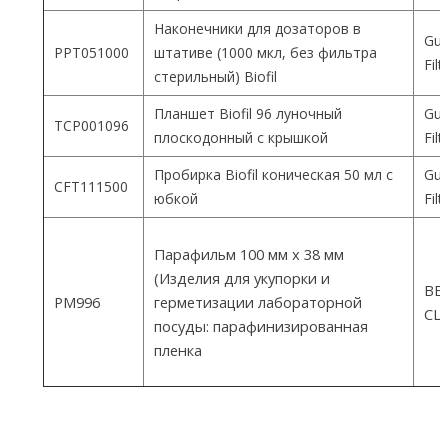
Наконечники для дозаторов в
Gua
PPT051000
штативе (1000 мкл, без фильтра
Fil
стерильный) Biofil
Планшет Biofil 96 луночный
Gua
TCP001096
плоскодонный с крышкой
Fil
Пробирка Biofil коническая 50 мл с
Gua
CFT111500
юбкой
Fil
Парафильм 100 мм х 38 мм
(Изделия для укупорки и
ВEM
PM996
герметизации лабораторной
СШ
посуды: парафинизированная
пленка