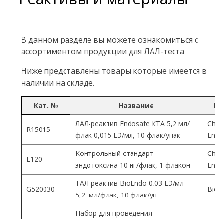
В данном разделе вы можете ознакомиться с
ассортиментом продукции для ЛАЛ-теста
Ниже представлены товары которые имеется в
наличии на складе.
Кат. №
Название
П
ЛАЛ-реактив Endosafe КТА 5,2 мл/
Cha
R15015
флак 0,015 ЕЭ/мл, 10 флак/упак
End
Контрольный стандарт
Cha
Е120
эндотоксина 10 нг/флак, 1 флакон
End
ТАЛ-реактив BioEndo 0,03 ЕЭ/мл
G520030
Bio
5,2 мл/флак, 10 флак/уп
Набор для проведения