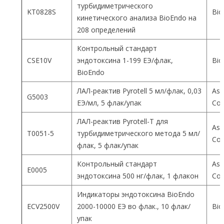
турбидиметрического
KT0828S
Bio
кинетического анализа BioEndo на
208 определений
Контрольный стандарт
CSE10V
эндотоксина 1-199 ЕЭ/флак,
Bio
BioEndo
ЛАЛ-реактив Pyrotell 5 мл/флак, 0,03
Ass
G5003
ЕЭ/мл, 5 флак/упак
Co
ЛАЛ-реактив Pyrotell-T для
Ass
T0051-5
турбидиметрического метода 5 мл/
Co
флак, 5 флак/упак
Контрольный стандарт
Ass
E0005
эндотоксина 500 нг/флак, 1 флакон
Co
Индикаторы эндотоксина BioEndo
ECV2500V
2000-10000 ЕЭ во флак., 10 флак/
Bio
упак