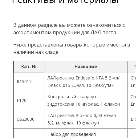
В данном разделе вы можете ознакомиться с
ассортиментом продукции для ЛАЛ-теста
Ниже представлены товары которые имеется в
наличии на складе.
Кат. №
Название
П
ЛАЛ-реактив Endosafe КТА 5,2 мл/
Cha
R15015
флак 0,015 ЕЭ/мл, 10 флак/упак
End
Контрольный стандарт
Cha
Е120
эндотоксина 10 нг/флак, 1 флакон
End
ТАЛ-реактив BioEndo 0,03 ЕЭ/мл
G520030
Bio
5,2 мл/флак, 10 флак/уп
Набор для проведения