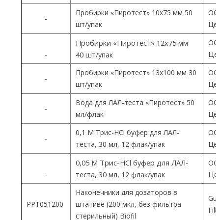
Пробирки «Пиротест» 10х75 мм 50
ОО
-
шт/упак
Цен
ОО
Пробирки «Пиротест» 12х75 мм
Цен
-
40 шт/упак
Пробирки «Пиротест» 13х100 мм 30
ОО
-
шт/упак
Цен
Вода для ЛАЛ-теста «Пиротест» 50
ОО
-
мл/флак
Цен
0,1 М Трис-HCl буфер для ЛАЛ-
ОО
-
теста, 30 мл, 12 флак/упак
Цен
0,05 М Трис-HCl буфер для ЛАЛ-
ОО
-
теста, 30 мл, 12 флак/упак
Цен
Наконечники для дозаторов в
Gua
PPT051200
штативе (200 мкл, без фильтра
Fil
стерильный) Biofil