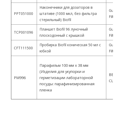
Наконечники для дозаторов в
Gua
PPT051000
штативе (1000 мкл, без фильтра
Fil
стерильный) Biofil
Планшет Biofil 96 луночный
Gua
TCP001096
плоскодонный с крышкой
Fil
Пробирка Biofil коническая 50 мл с
Gua
CFT111500
юбкой
Fil
Парафильм 100 мм х 38 мм
(Изделия для укупорки и
ВEM
PM996
герметизации лабораторной
СШ
посуды: парафинизированная
пленка