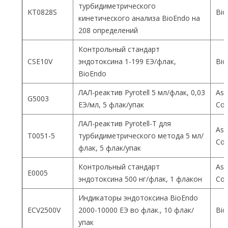
турбидиметрического
KT0828S
Bio
кинетического анализа BioEndo на
208 определений
Контрольный стандарт
CSE10V
эндотоксина 1-199 ЕЭ/флак,
Bio
BioEndo
ЛАЛ-реактив Pyrotell 5 мл/флак, 0,03
Ass
G5003
ЕЭ/мл, 5 флак/упак
Co
ЛАЛ-реактив Pyrotell-T для
Ass
T0051-5
турбидиметрического метода 5 мл/
Co
флак, 5 флак/упак
Контрольный стандарт
Ass
E0005
эндотоксина 500 нг/флак, 1 флакон
Co
Индикаторы эндотоксина BioEndo
ECV2500V
2000-10000 ЕЭ во флак., 10 флак/
Bio
упак