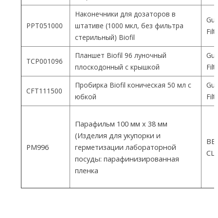
Наконечники для дозаторов в
Gua
PPT051000
штативе (1000 мкл, без фильтра
Fil
стерильный) Biofil
Планшет Biofil 96 луночный
Gua
TCP001096
плоскодонный с крышкой
Fil
Пробирка Biofil коническая 50 мл с
Gua
CFT111500
юбкой
Fil
Парафильм 100 мм х 38 мм
(Изделия для укупорки и
ВEM
PM996
герметизации лабораторной
СШ
посуды: парафинизированная
пленка