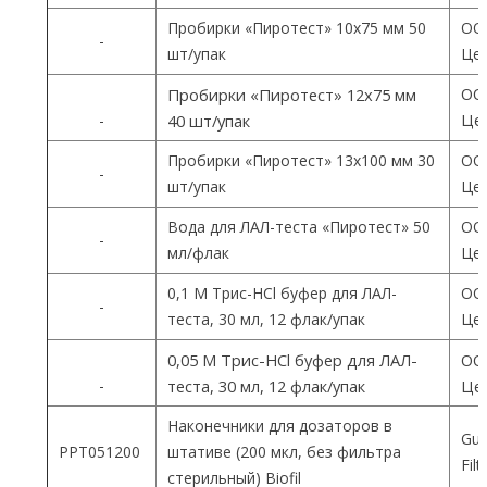
Пробирки «Пиротест» 10х75 мм 50
ОО
-
шт/упак
Цен
ОО
Пробирки «Пиротест» 12х75 мм
Цен
-
40 шт/упак
Пробирки «Пиротест» 13х100 мм 30
ОО
-
шт/упак
Цен
Вода для ЛАЛ-теста «Пиротест» 50
ОО
-
мл/флак
Цен
0,1 М Трис-HCl буфер для ЛАЛ-
ОО
-
теста, 30 мл, 12 флак/упак
Цен
0,05 М Трис-HCl буфер для ЛАЛ-
ОО
-
теста, 30 мл, 12 флак/упак
Цен
Наконечники для дозаторов в
Gua
PPT051200
штативе (200 мкл, без фильтра
Fil
стерильный) Biofil