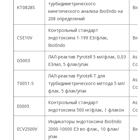
турбидиметрического
KT0828S
Bio
кинетического анализа BioEndo на
208 определений
Контрольный стандарт
CSE10V
эндотоксина 1-199 ЕЭ/флак,
Bio
BioEndo
ЛАЛ-реактив Pyrotell 5 мл/флак, 0,03
Ass
G5003
ЕЭ/мл, 5 флак/упак
Co
ЛАЛ-реактив Pyrotell-T для
Ass
T0051-5
турбидиметрического метода 5 мл/
Co
флак, 5 флак/упак
Контрольный стандарт
Ass
E0005
эндотоксина 500 нг/флак, 1 флакон
Co
Индикаторы эндотоксина BioEndo
ECV2500V
2000-10000 ЕЭ во флак., 10 флак/
Bio
упак