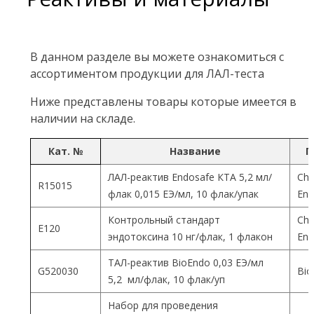
В данном разделе вы можете ознакомиться с
ассортиментом продукции для ЛАЛ-теста
Ниже представлены товары которые имеется в
наличии на складе.
Кат. №
Название
П
ЛАЛ-реактив Endosafe КТА 5,2 мл/
Cha
R15015
флак 0,015 ЕЭ/мл, 10 флак/упак
End
Контрольный стандарт
Cha
Е120
эндотоксина 10 нг/флак, 1 флакон
End
ТАЛ-реактив BioEndo 0,03 ЕЭ/мл
G520030
Bio
5,2 мл/флак, 10 флак/уп
Набор для проведения