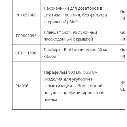
Наконечники для дозаторов в
Gua
PPT051000
штативе (1000 мкл, без фильтра
Fil
стерильный) Biofil
Планшет Biofil 96 луночный
Gua
TCP001096
плоскодонный с крышкой
Fil
Пробирка Biofil коническая 50 мл с
Gua
CFT111500
юбкой
Fil
Парафильм 100 мм х 38 мм
(Изделия для укупорки и
ВEM
PM996
герметизации лабораторной
СШ
посуды: парафинизированная
пленка