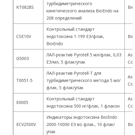
турбидиметрического
KT0828S
Bio
кинетического анализа BioEndo на
208 определений
Контрольный стандарт
CSE10V
эндотоксина 1-199 ЕЭ/флак,
Bio
BioEndo
ЛАЛ-реактив Pyrotell 5 мл/флак, 0,03
Ass
G5003
ЕЭ/мл, 5 флак/упак
Co
ЛАЛ-реактив Pyrotell-T для
Ass
T0051-5
турбидиметрического метода 5 мл/
Co
флак, 5 флак/упак
Контрольный стандарт
Ass
E0005
эндотоксина 500 нг/флак, 1 флакон
Co
Индикаторы эндотоксина BioEndo
ECV2500V
2000-10000 ЕЭ во флак., 10 флак/
Bio
упак