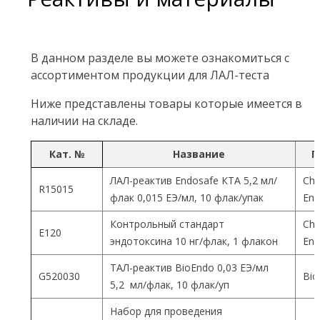
В данном разделе вы можете ознакомиться с
ассортиментом продукции для ЛАЛ-теста
Ниже представлены товары которые имеется в
наличии на складе.
Кат. №
Название
П
ЛАЛ-реактив Endosafe КТА 5,2 мл/
Cha
R15015
флак 0,015 ЕЭ/мл, 10 флак/упак
End
Контрольный стандарт
Cha
Е120
эндотоксина 10 нг/флак, 1 флакон
End
ТАЛ-реактив BioEndo 0,03 ЕЭ/мл
G520030
Bio
5,2 мл/флак, 10 флак/уп
Набор для проведения