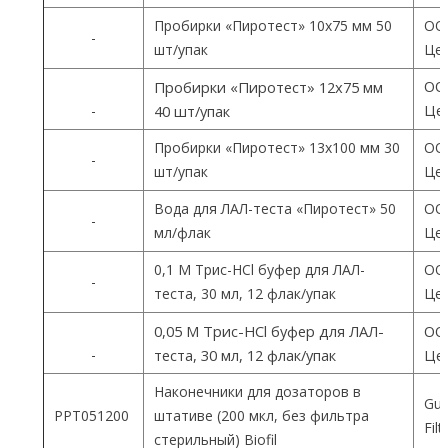
Пробирки «Пиротест» 10х75 мм 50
ОО
-
шт/упак
Цен
ОО
Пробирки «Пиротест» 12х75 мм
Цен
-
40 шт/упак
Пробирки «Пиротест» 13х100 мм 30
ОО
-
шт/упак
Цен
Вода для ЛАЛ-теста «Пиротест» 50
ОО
-
мл/флак
Цен
0,1 М Трис-HCl буфер для ЛАЛ-
ОО
-
теста, 30 мл, 12 флак/упак
Цен
0,05 М Трис-HCl буфер для ЛАЛ-
ОО
-
теста, 30 мл, 12 флак/упак
Цен
Наконечники для дозаторов в
Gua
PPT051200
штативе (200 мкл, без фильтра
Fil
стерильный) Biofil