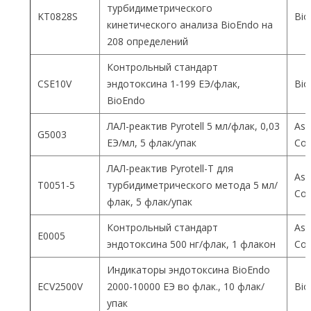
турбидиметрического
KT0828S
Bio
кинетического анализа BioEndo на
208 определений
Контрольный стандарт
CSE10V
эндотоксина 1-199 ЕЭ/флак,
Bio
BioEndo
ЛАЛ-реактив Pyrotell 5 мл/флак, 0,03
Ass
G5003
ЕЭ/мл, 5 флак/упак
Co
ЛАЛ-реактив Pyrotell-T для
Ass
T0051-5
турбидиметрического метода 5 мл/
Co
флак, 5 флак/упак
Контрольный стандарт
Ass
E0005
эндотоксина 500 нг/флак, 1 флакон
Co
Индикаторы эндотоксина BioEndo
ECV2500V
2000-10000 ЕЭ во флак., 10 флак/
Bio
упак