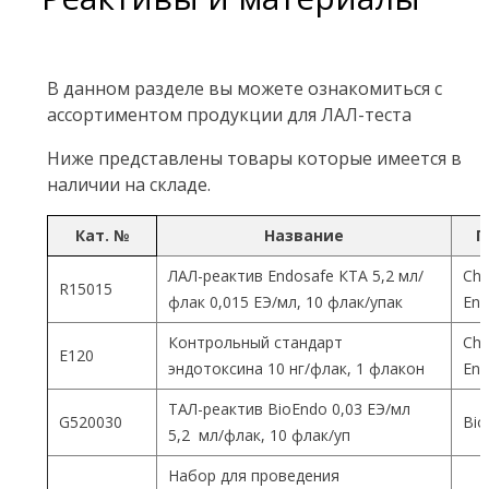
В данном разделе вы можете ознакомиться с
ассортиментом продукции для ЛАЛ-теста
Ниже представлены товары которые имеется в
наличии на складе.
Кат. №
Название
П
ЛАЛ-реактив Endosafe КТА 5,2 мл/
Cha
R15015
флак 0,015 ЕЭ/мл, 10 флак/упак
End
Контрольный стандарт
Cha
Е120
эндотоксина 10 нг/флак, 1 флакон
End
ТАЛ-реактив BioEndo 0,03 ЕЭ/мл
G520030
Bio
5,2 мл/флак, 10 флак/уп
Набор для проведения