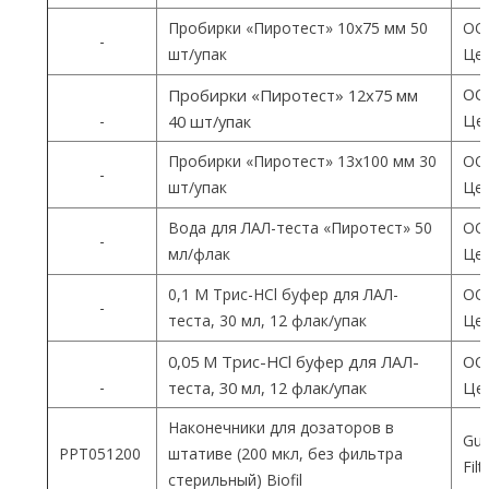
Пробирки «Пиротест» 10х75 мм 50
ОО
-
шт/упак
Цен
ОО
Пробирки «Пиротест» 12х75 мм
Цен
-
40 шт/упак
Пробирки «Пиротест» 13х100 мм 30
ОО
-
шт/упак
Цен
Вода для ЛАЛ-теста «Пиротест» 50
ОО
-
мл/флак
Цен
0,1 М Трис-HCl буфер для ЛАЛ-
ОО
-
теста, 30 мл, 12 флак/упак
Цен
0,05 М Трис-HCl буфер для ЛАЛ-
ОО
-
теста, 30 мл, 12 флак/упак
Цен
Наконечники для дозаторов в
Gua
PPT051200
штативе (200 мкл, без фильтра
Fil
стерильный) Biofil