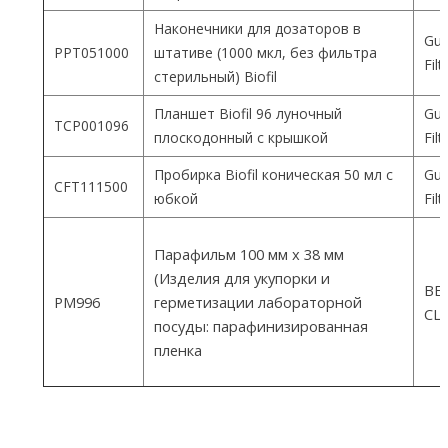
Наконечники для дозаторов в
Gua
PPT051000
штативе (1000 мкл, без фильтра
Fil
стерильный) Biofil
Планшет Biofil 96 луночный
Gua
TCP001096
плоскодонный с крышкой
Fil
Пробирка Biofil коническая 50 мл с
Gua
CFT111500
юбкой
Fil
Парафильм 100 мм х 38 мм
(Изделия для укупорки и
ВEM
PM996
герметизации лабораторной
СШ
посуды: парафинизированная
пленка