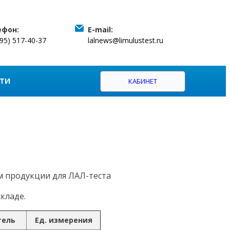
ефон:
E-mail:
495) 517-40-37
lalnews@limulustest.ru
ТИ
КАБИНЕТ
м продукции для ЛАЛ-теста
кладе.
тель
Ед. измерения