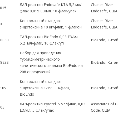
ЛАЛ-реактив Endosafe КТА 5,2 мл/
Charles River
015
флак 0,015 ЕЭ/мл, 10 флак/упак
Endosafe, США
Контрольный стандарт
Charles River
0
эндотоксина 10 нг/флак, 1 флакон
Endosafe, США
ТАЛ-реактив BioEndo 0,03 ЕЭ/мл
0030
BioEndo, Кита
5,2 мл/флак, 10 флак/уп
Набор для проведения
турбидиметрического
828S
BioEndo, Кита
кинетического анализа BioEndo на
208 определений
Контрольный стандарт
10V
эндотоксина 1-199 ЕЭ/флак,
BioEndo, Кита
BioEndo
ЛАЛ-реактив Pyrotell 5 мл/флак, 0,03
Associates of 
003
ЕЭ/мл, 5 флак/упак
Code, США