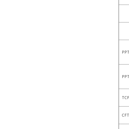
PPT
PPT
TCP
CFT