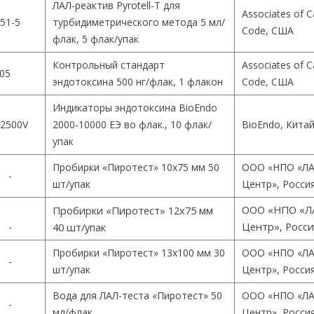
ЛАЛ-реактив Pyrotell-T для
Associates of 
51-5
турбидиметрического метода 5 мл/
Code, США
флак, 5 флак/упак
Контрольный стандарт
Associates of 
05
эндотоксина 500 нг/флак, 1 флакон
Code, США
Индикаторы эндотоксина BioEndo
2500V
2000-10000 ЕЭ во флак., 10 флак/
BioEndo, Кита
упак
Пробирки «Пиротест» 10х75 мм 50
ООО «НПО «ЛА
-
шт/упак
Центр», Росси
ООО «НПО «Л
Пробирки «Пиротест» 12х75 мм
Центр», Росс
-
40 шт/упак
Пробирки «Пиротест» 13х100 мм 30
ООО «НПО «ЛА
-
шт/упак
Центр», Росси
Вода для ЛАЛ-теста «Пиротест» 50
ООО «НПО «ЛА
-
мл/флак
Центр», Росси