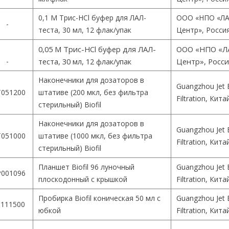
0,1 М Трис-HCl буфер для ЛАЛ-
ООО «НПО «ЛА
-
теста, 30 мл, 12 флак/упак
Центр», Росси
0,05 М Трис-HCl буфер для ЛАЛ-
ООО «НПО «Л
-
теста, 30 мл, 12 флак/упак
Центр», Росс
Наконечники для дозаторов в
Guangzhou Jet 
051200
штативе (200 мкл, без фильтра
Filtration, Кита
стерильный) Biofil
Наконечники для дозаторов в
Guangzhou Jet 
051000
штативе (1000 мкл, без фильтра
Filtration, Кита
стерильный) Biofil
Планшет Biofil 96 луночный
Guangzhou Jet 
001096
плоскодонный с крышкой
Filtration, Кита
Пробирка Biofil коническая 50 мл с
Guangzhou Jet 
111500
юбкой
Filtration, Кита