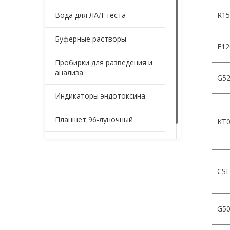
Вода для ЛАЛ-теста
R15
Буферные растворы
Е12
Пробирки для разведения и
анализа
G52
Индикаторы эндотоксина
Планшет 96-луночный
KT0
Контейнеры для образцов
CSE
G5