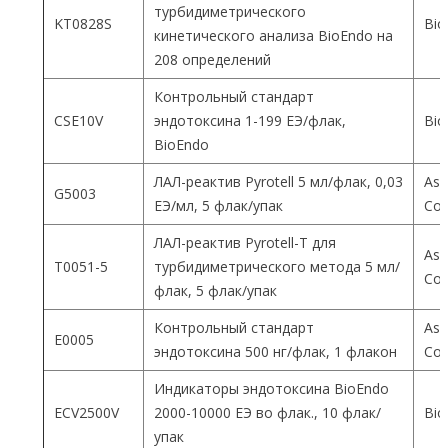
турбидиметрического
KT0828S
Bio
кинетического анализа BioEndo на
208 определений
Контрольный стандарт
CSE10V
эндотоксина 1-199 ЕЭ/флак,
Bio
BioEndo
ЛАЛ-реактив Pyrotell 5 мл/флак, 0,03
Ass
G5003
ЕЭ/мл, 5 флак/упак
Co
ЛАЛ-реактив Pyrotell-T для
Ass
T0051-5
турбидиметрического метода 5 мл/
Co
флак, 5 флак/упак
Контрольный стандарт
Ass
E0005
эндотоксина 500 нг/флак, 1 флакон
Co
Индикаторы эндотоксина BioEndo
ECV2500V
2000-10000 ЕЭ во флак., 10 флак/
Bio
упак