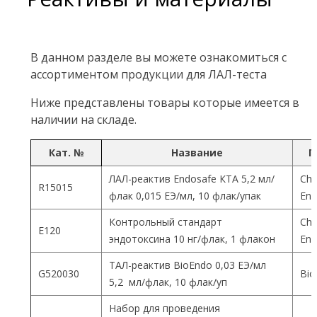
В данном разделе вы можете ознакомиться с
ассортиментом продукции для ЛАЛ-теста
Ниже представлены товары которые имеется в
наличии на складе.
Кат. №
Название
П
ЛАЛ-реактив Endosafe КТА 5,2 мл/
Cha
R15015
флак 0,015 ЕЭ/мл, 10 флак/упак
End
Контрольный стандарт
Cha
Е120
эндотоксина 10 нг/флак, 1 флакон
End
ТАЛ-реактив BioEndo 0,03 ЕЭ/мл
G520030
Bio
5,2 мл/флак, 10 флак/уп
Набор для проведения