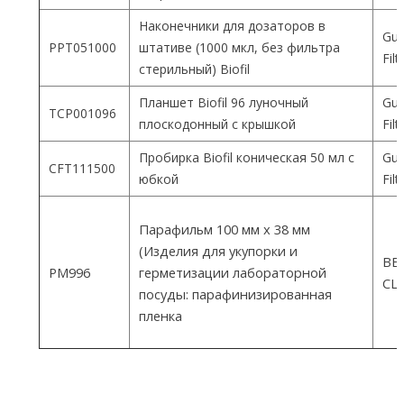
Наконечники для дозаторов в
Gua
PPT051000
штативе (1000 мкл, без фильтра
Fil
стерильный) Biofil
Планшет Biofil 96 луночный
Gua
TCP001096
плоскодонный с крышкой
Fil
Пробирка Biofil коническая 50 мл с
Gua
CFT111500
юбкой
Fil
Парафильм 100 мм х 38 мм
(Изделия для укупорки и
ВEM
PM996
герметизации лабораторной
СШ
посуды: парафинизированная
пленка