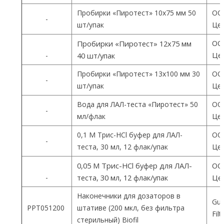
Пробирки «Пиротест» 10х75 мм 50
ОО
-
шт/упак
Цен
ОО
Пробирки «Пиротест» 12х75 мм
Цен
-
40 шт/упак
Пробирки «Пиротест» 13х100 мм 30
ОО
-
шт/упак
Цен
Вода для ЛАЛ-теста «Пиротест» 50
ОО
-
мл/флак
Цен
0,1 М Трис-HCl буфер для ЛАЛ-
ОО
-
теста, 30 мл, 12 флак/упак
Цен
0,05 М Трис-HCl буфер для ЛАЛ-
ОО
-
теста, 30 мл, 12 флак/упак
Цен
Наконечники для дозаторов в
Gua
PPT051200
штативе (200 мкл, без фильтра
Fil
стерильный) Biofil