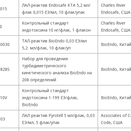
ЛАЛ-реактив Endosafe КТА 5,2 мл/
Charles River
015
флак 0,015 ЕЭ/мл, 10 флак/упак
Endosafe, США
Контрольный стандарт
Charles River
0
эндотоксина 10 нг/флак, 1 флакон
Endosafe, США
ТАЛ-реактив BioEndo 0,03 ЕЭ/мл
0030
BioEndo, Кита
5,2 мл/флак, 10 флак/уп
Набор для проведения
турбидиметрического
828S
BioEndo, Кита
кинетического анализа BioEndo на
208 определений
Контрольный стандарт
10V
эндотоксина 1-199 ЕЭ/флак,
BioEndo, Кита
BioEndo
ЛАЛ-реактив Pyrotell 5 мл/флак, 0,03
Associates of 
003
ЕЭ/мл, 5 флак/упак
Code, США