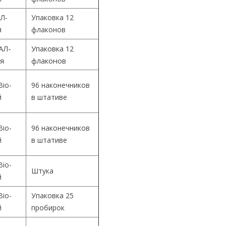
Л-
Упаковка 12
я
флаконов
АЛ-
Упаковка 12
ия
флаконов
Bio-
96 наконечников
й
в штативе
Bio-
96 наконечников
й
в штативе
Bio-
Штука
й
Bio-
Упаковка 25
й
пробирок