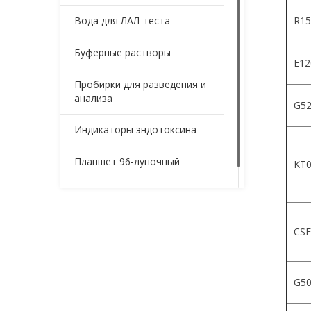
Вода для ЛАЛ-теста
R15
Буферные растворы
Е12
Пробирки для разведения и
анализа
G52
Индикаторы эндотоксина
Планшет 96-луночный
KT0
Контейнеры для образцов
CSE
G5