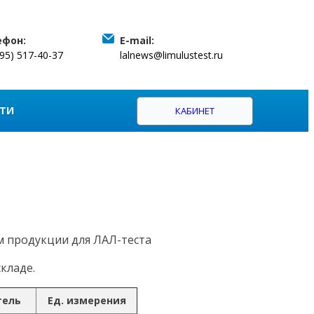
ефон:
E-mail:
495) 517-40-37
lalnews@limulustest.ru
ТИ
КАБИНЕТ
м продукции для ЛАЛ-теста
кладе.
тель
Ед. измерения