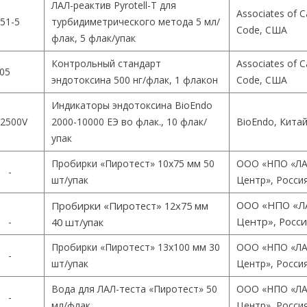
ЛАЛ-реактив Pyrotell-T для
Associates of 
51-5
турбидиметрического метода 5 мл/
Code, США
флак, 5 флак/упак
Контрольный стандарт
Associates of 
05
эндотоксина 500 нг/флак, 1 флакон
Code, США
Индикаторы эндотоксина BioEndo
2500V
2000-10000 ЕЭ во флак., 10 флак/
BioEndo, Кита
упак
Пробирки «Пиротест» 10х75 мм 50
ООО «НПО «ЛА
-
шт/упак
Центр», Росси
ООО «НПО «Л
Пробирки «Пиротест» 12х75 мм
Центр», Росс
-
40 шт/упак
Пробирки «Пиротест» 13х100 мм 30
ООО «НПО «ЛА
-
шт/упак
Центр», Росси
Вода для ЛАЛ-теста «Пиротест» 50
ООО «НПО «ЛА
-
мл/флак
Центр», Росси