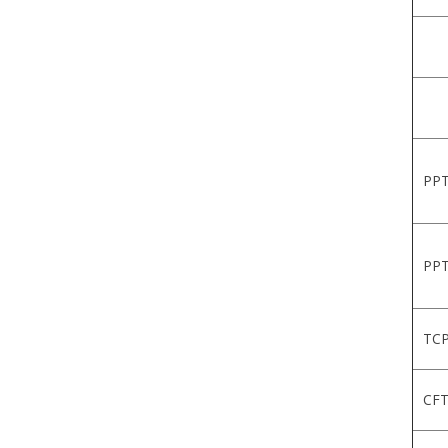
PPT
PPT
TCP
CFT