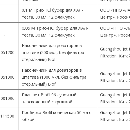
0,1 М Трис-HCl буфер для ЛАЛ-
ООО «НПО «ЛА
-
теста, 30 мл, 12 флак/упак
Центр», Росси
0,05 М Трис-HCl буфер для ЛАЛ-
ООО «НПО «Л
-
теста, 30 мл, 12 флак/упак
Центр», Росс
Наконечники для дозаторов в
Guangzhou Jet 
051200
штативе (200 мкл, без фильтра
Filtration, Кита
стерильный) Biofil
Наконечники для дозаторов в
Guangzhou Jet 
051000
штативе (1000 мкл, без фильтра
Filtration, Кита
стерильный) Biofil
Планшет Biofil 96 луночный
Guangzhou Jet 
001096
плоскодонный с крышкой
Filtration, Кита
Пробирка Biofil коническая 50 мл с
Guangzhou Jet 
111500
юбкой
Filtration, Кита