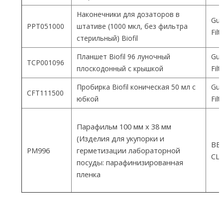
Наконечники для дозаторов в
Gua
PPT051000
штативе (1000 мкл, без фильтра
Fil
стерильный) Biofil
Планшет Biofil 96 луночный
Gua
TCP001096
плоскодонный с крышкой
Fil
Пробирка Biofil коническая 50 мл с
Gua
CFT111500
юбкой
Fil
Парафильм 100 мм х 38 мм
(Изделия для укупорки и
ВEM
PM996
герметизации лабораторной
СШ
посуды: парафинизированная
пленка