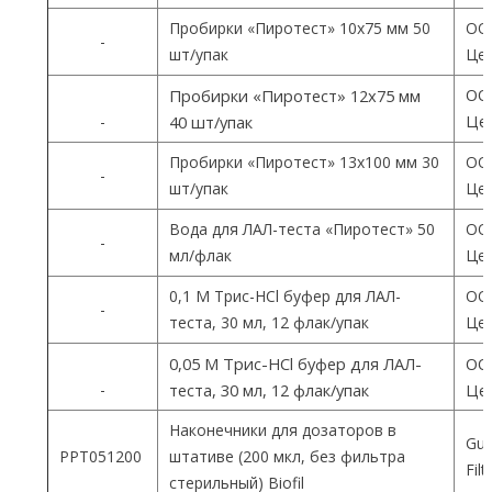
Пробирки «Пиротест» 10х75 мм 50
ОО
-
шт/упак
Цен
ОО
Пробирки «Пиротест» 12х75 мм
Цен
-
40 шт/упак
Пробирки «Пиротест» 13х100 мм 30
ОО
-
шт/упак
Цен
Вода для ЛАЛ-теста «Пиротест» 50
ОО
-
мл/флак
Цен
0,1 М Трис-HCl буфер для ЛАЛ-
ОО
-
теста, 30 мл, 12 флак/упак
Цен
0,05 М Трис-HCl буфер для ЛАЛ-
ОО
-
теста, 30 мл, 12 флак/упак
Цен
Наконечники для дозаторов в
Gua
PPT051200
штативе (200 мкл, без фильтра
Fil
стерильный) Biofil