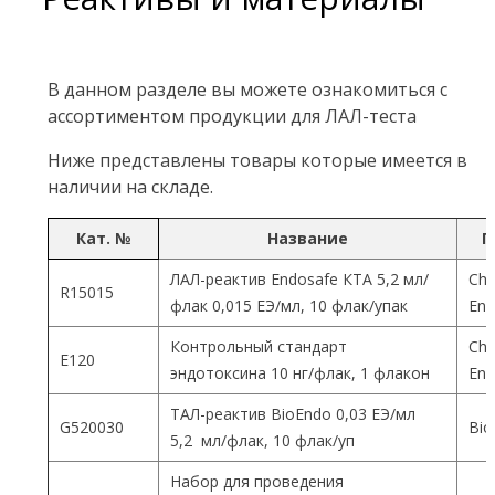
В данном разделе вы можете ознакомиться с
ассортиментом продукции для ЛАЛ-теста
Ниже представлены товары которые имеется в
наличии на складе.
Кат. №
Название
П
ЛАЛ-реактив Endosafe КТА 5,2 мл/
Cha
R15015
флак 0,015 ЕЭ/мл, 10 флак/упак
End
Контрольный стандарт
Cha
Е120
эндотоксина 10 нг/флак, 1 флакон
End
ТАЛ-реактив BioEndo 0,03 ЕЭ/мл
G520030
Bio
5,2 мл/флак, 10 флак/уп
Набор для проведения