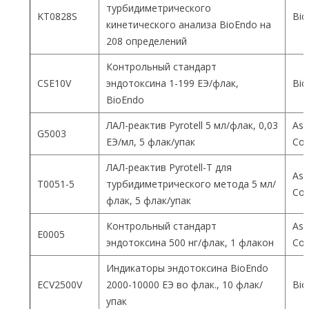
турбидиметрического
KT0828S
Bio
кинетического анализа BioEndo на
208 определений
Контрольный стандарт
CSE10V
эндотоксина 1-199 ЕЭ/флак,
Bio
BioEndo
ЛАЛ-реактив Pyrotell 5 мл/флак, 0,03
Ass
G5003
ЕЭ/мл, 5 флак/упак
Co
ЛАЛ-реактив Pyrotell-T для
Ass
T0051-5
турбидиметрического метода 5 мл/
Co
флак, 5 флак/упак
Контрольный стандарт
Ass
E0005
эндотоксина 500 нг/флак, 1 флакон
Co
Индикаторы эндотоксина BioEndo
ECV2500V
2000-10000 ЕЭ во флак., 10 флак/
Bio
упак