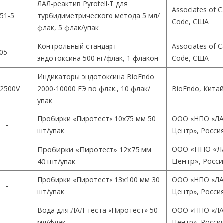
ЛАЛ-реактив Pyrotell-T для
Associates of 
51-5
турбидиметрического метода 5 мл/
Code, США
флак, 5 флак/упак
Контрольный стандарт
Associates of 
05
эндотоксина 500 нг/флак, 1 флакон
Code, США
Индикаторы эндотоксина BioEndo
2500V
2000-10000 ЕЭ во флак., 10 флак/
BioEndo, Кита
упак
Пробирки «Пиротест» 10х75 мм 50
ООО «НПО «ЛА
-
шт/упак
Центр», Росси
ООО «НПО «Л
Пробирки «Пиротест» 12х75 мм
Центр», Росс
-
40 шт/упак
Пробирки «Пиротест» 13х100 мм 30
ООО «НПО «ЛА
-
шт/упак
Центр», Росси
Вода для ЛАЛ-теста «Пиротест» 50
ООО «НПО «ЛА
-
мл/флак
Центр», Росси