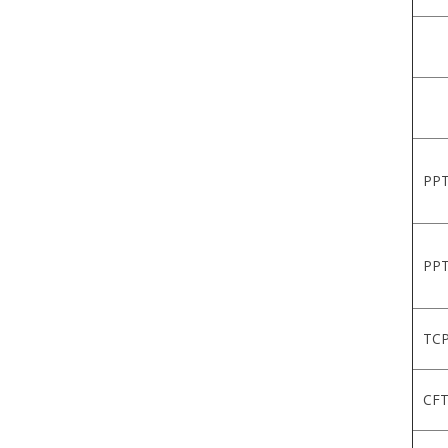
PPT
PPT
TCP
CFT