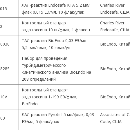
ЛАЛ-реактив Endosafe КТА 5,2 мл/
Charles River
015
флак 0,015 ЕЭ/мл, 10 флак/упак
Endosafe, США
Контрольный стандарт
Charles River
0
эндотоксина 10 нг/флак, 1 флакон
Endosafe, США
ТАЛ-реактив BioEndo 0,03 ЕЭ/мл
0030
BioEndo, Кита
5,2 мл/флак, 10 флак/уп
Набор для проведения
турбидиметрического
828S
BioEndo, Кита
кинетического анализа BioEndo на
208 определений
Контрольный стандарт
10V
эндотоксина 1-199 ЕЭ/флак,
BioEndo, Кита
BioEndo
ЛАЛ-реактив Pyrotell 5 мл/флак, 0,03
Associates of 
003
ЕЭ/мл, 5 флак/упак
Code, США