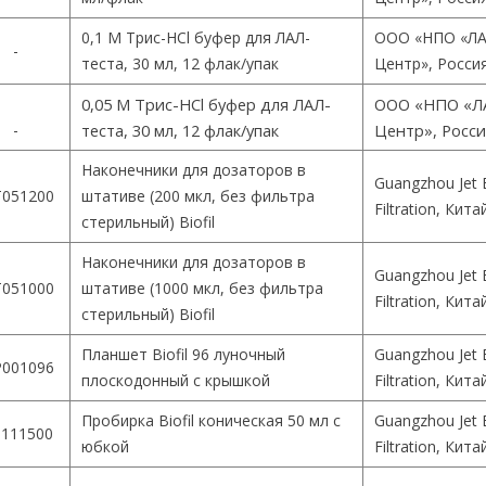
0,1 М Трис-HCl буфер для ЛАЛ-
ООО «НПО «ЛА
-
теста, 30 мл, 12 флак/упак
Центр», Росси
0,05 М Трис-HCl буфер для ЛАЛ-
ООО «НПО «Л
-
теста, 30 мл, 12 флак/упак
Центр», Росс
Наконечники для дозаторов в
Guangzhou Jet 
051200
штативе (200 мкл, без фильтра
Filtration, Кита
стерильный) Biofil
Наконечники для дозаторов в
Guangzhou Jet 
051000
штативе (1000 мкл, без фильтра
Filtration, Кита
стерильный) Biofil
Планшет Biofil 96 луночный
Guangzhou Jet 
001096
плоскодонный с крышкой
Filtration, Кита
Пробирка Biofil коническая 50 мл с
Guangzhou Jet 
111500
юбкой
Filtration, Кита