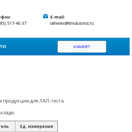
ефон:
E-mail:
495) 517-40-37
lalnews@limulustest.ru
ТИ
КАБИНЕТ
м продукции для ЛАЛ-теста
кладе.
тель
Ед. измерения