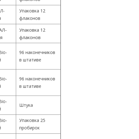
Л-
Упаковка 12
я
флаконов
АЛ-
Упаковка 12
ия
флаконов
Bio-
96 наконечников
й
в штативе
Bio-
96 наконечников
й
в штативе
Bio-
Штука
й
Bio-
Упаковка 25
й
пробирок