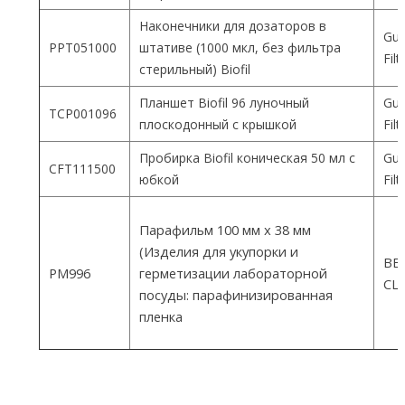
Наконечники для дозаторов в
Gua
PPT051000
штативе (1000 мкл, без фильтра
Fil
стерильный) Biofil
Планшет Biofil 96 луночный
Gua
TCP001096
плоскодонный с крышкой
Fil
Пробирка Biofil коническая 50 мл с
Gua
CFT111500
юбкой
Fil
Парафильм 100 мм х 38 мм
(Изделия для укупорки и
ВEM
PM996
герметизации лабораторной
СШ
посуды: парафинизированная
пленка