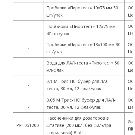
Пробирки «Пиротест» 10х75 мм 50
ОО
-
шт/упак
Цен
ОО
Пробирки «Пиротест» 12х75 мм
Цен
-
40 шт/упак
Пробирки «Пиротест» 13х100 мм 30
ОО
-
шт/упак
Цен
Вода для ЛАЛ-теста «Пиротест» 50
ОО
-
мл/флак
Цен
0,1 М Трис-HCl буфер для ЛАЛ-
ОО
-
теста, 30 мл, 12 флак/упак
Цен
0,05 М Трис-HCl буфер для ЛАЛ-
ОО
-
теста, 30 мл, 12 флак/упак
Цен
Наконечники для дозаторов в
Gua
PPT051200
штативе (200 мкл, без фильтра
Fil
стерильный) Biofil