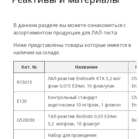
В данном разделе вы можете ознакомиться с
ассортиментом продукции для ЛАЛ-теста
Ниже представлены товары которые имеется в
наличии на складе.
Кат. №
Название
П
ЛАЛ-реактив Endosafe КТА 5,2 мл/
Cha
R15015
флак 0,015 ЕЭ/мл, 10 флак/упак
End
Контрольный стандарт
Cha
Е120
эндотоксина 10 нг/флак, 1 флакон
End
ТАЛ-реактив BioEndo 0,03 ЕЭ/мл
G520030
Bio
5,2 мл/флак, 10 флак/уп
Набор для проведения