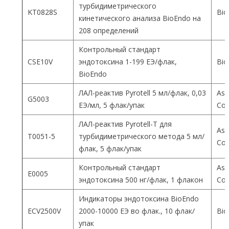
турбидиметрического
KT0828S
Bio
кинетического анализа BioEndo на
208 определений
Контрольный стандарт
CSE10V
эндотоксина 1-199 ЕЭ/флак,
Bio
BioEndo
ЛАЛ-реактив Pyrotell 5 мл/флак, 0,03
Ass
G5003
ЕЭ/мл, 5 флак/упак
Co
ЛАЛ-реактив Pyrotell-T для
Ass
T0051-5
турбидиметрического метода 5 мл/
Co
флак, 5 флак/упак
Контрольный стандарт
Ass
E0005
эндотоксина 500 нг/флак, 1 флакон
Co
Индикаторы эндотоксина BioEndo
ECV2500V
2000-10000 ЕЭ во флак., 10 флак/
Bio
упак