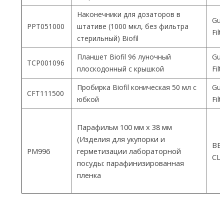
Наконечники для дозаторов в
Gua
PPT051000
штативе (1000 мкл, без фильтра
Fil
стерильный) Biofil
Планшет Biofil 96 луночный
Gua
TCP001096
плоскодонный с крышкой
Fil
Пробирка Biofil коническая 50 мл с
Gua
CFT111500
юбкой
Fil
Парафильм 100 мм х 38 мм
(Изделия для укупорки и
ВEM
PM996
герметизации лабораторной
СШ
посуды: парафинизированная
пленка