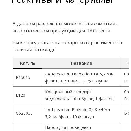
В данном разделе вы можете ознакомиться с
ассортиментом продукции для ЛАЛ-теста
Ниже представлены товары которые имеется в
наличии на складе.
Кат. №
Название
П
ЛАЛ-реактив Endosafe КТА 5,2 мл/
Cha
R15015
флак 0,015 ЕЭ/мл, 10 флак/упак
End
Контрольный стандарт
Cha
Е120
эндотоксина 10 нг/флак, 1 флакон
End
ТАЛ-реактив BioEndo 0,03 ЕЭ/мл
G520030
Bio
5,2 мл/флак, 10 флак/уп
Набор для проведения