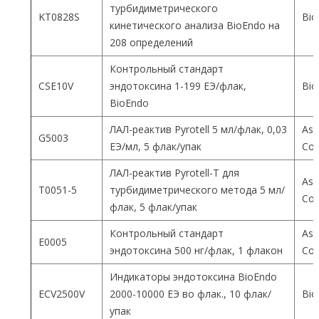
турбидиметрического
KT0828S
Bio
кинетического анализа BioEndo на
208 определений
Контрольный стандарт
CSE10V
эндотоксина 1-199 ЕЭ/флак,
Bio
BioEndo
ЛАЛ-реактив Pyrotell 5 мл/флак, 0,03
Ass
G5003
ЕЭ/мл, 5 флак/упак
Co
ЛАЛ-реактив Pyrotell-T для
Ass
T0051-5
турбидиметрического метода 5 мл/
Co
флак, 5 флак/упак
Контрольный стандарт
Ass
E0005
эндотоксина 500 нг/флак, 1 флакон
Co
Индикаторы эндотоксина BioEndo
ECV2500V
2000-10000 ЕЭ во флак., 10 флак/
Bio
упак