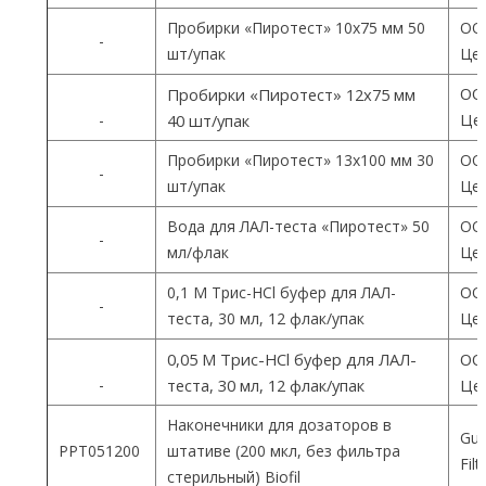
Пробирки «Пиротест» 10х75 мм 50
ОО
-
шт/упак
Цен
ОО
Пробирки «Пиротест» 12х75 мм
Цен
-
40 шт/упак
Пробирки «Пиротест» 13х100 мм 30
ОО
-
шт/упак
Цен
Вода для ЛАЛ-теста «Пиротест» 50
ОО
-
мл/флак
Цен
0,1 М Трис-HCl буфер для ЛАЛ-
ОО
-
теста, 30 мл, 12 флак/упак
Цен
0,05 М Трис-HCl буфер для ЛАЛ-
ОО
-
теста, 30 мл, 12 флак/упак
Цен
Наконечники для дозаторов в
Gua
PPT051200
штативе (200 мкл, без фильтра
Fil
стерильный) Biofil