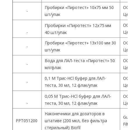
Пробирки «Пиротест» 10х75 мм 50
ОО
-
шт/упак
Цен
ОО
Пробирки «Пиротест» 12х75 мм
Цен
-
40 шт/упак
Пробирки «Пиротест» 13х100 мм 30
ОО
-
шт/упак
Цен
Вода для ЛАЛ-теста «Пиротест» 50
ОО
-
мл/флак
Цен
0,1 М Трис-HCl буфер для ЛАЛ-
ОО
-
теста, 30 мл, 12 флак/упак
Цен
0,05 М Трис-HCl буфер для ЛАЛ-
ОО
-
теста, 30 мл, 12 флак/упак
Цен
Наконечники для дозаторов в
Gua
PPT051200
штативе (200 мкл, без фильтра
Fil
стерильный) Biofil