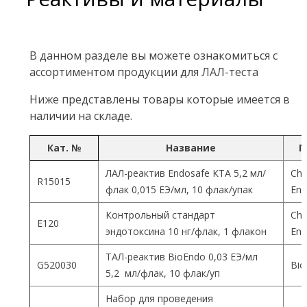
В данном разделе вы можете ознакомиться с
ассортиментом продукции для ЛАЛ-теста
Ниже представлены товары которые имеется в
наличии на складе.
Кат. №
Название
П
ЛАЛ-реактив Endosafe КТА 5,2 мл/
Cha
R15015
флак 0,015 ЕЭ/мл, 10 флак/упак
End
Контрольный стандарт
Cha
Е120
эндотоксина 10 нг/флак, 1 флакон
End
ТАЛ-реактив BioEndo 0,03 ЕЭ/мл
G520030
Bio
5,2 мл/флак, 10 флак/уп
Набор для проведения