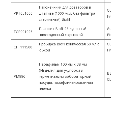
Наконечники для дозаторов в
Gua
PPT051000
штативе (1000 мкл, без фильтра
Fil
стерильный) Biofil
Планшет Biofil 96 луночный
Gua
TCP001096
плоскодонный с крышкой
Fil
Пробирка Biofil коническая 50 мл с
Gua
CFT111500
юбкой
Fil
Парафильм 100 мм х 38 мм
(Изделия для укупорки и
ВEM
PM996
герметизации лабораторной
СШ
посуды: парафинизированная
пленка