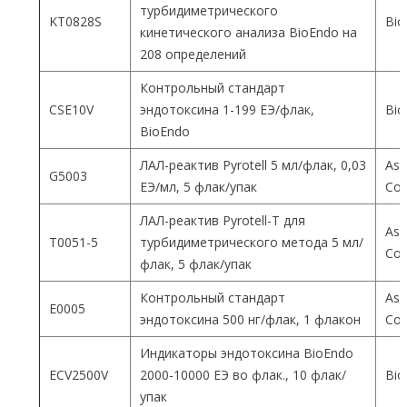
турбидиметрического
KT0828S
Bio
кинетического анализа BioEndo на
208 определений
Контрольный стандарт
CSE10V
эндотоксина 1-199 ЕЭ/флак,
Bio
BioEndo
ЛАЛ-реактив Pyrotell 5 мл/флак, 0,03
Ass
G5003
ЕЭ/мл, 5 флак/упак
Co
ЛАЛ-реактив Pyrotell-T для
Ass
T0051-5
турбидиметрического метода 5 мл/
Co
флак, 5 флак/упак
Контрольный стандарт
Ass
E0005
эндотоксина 500 нг/флак, 1 флакон
Co
Индикаторы эндотоксина BioEndo
ECV2500V
2000-10000 ЕЭ во флак., 10 флак/
Bio
упак