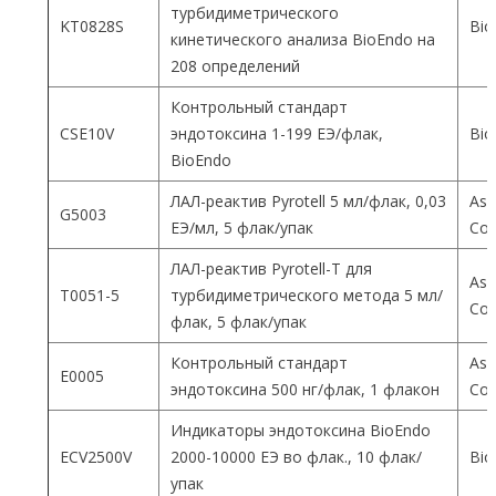
турбидиметрического
KT0828S
Bio
кинетического анализа BioEndo на
208 определений
Контрольный стандарт
CSE10V
эндотоксина 1-199 ЕЭ/флак,
Bio
BioEndo
ЛАЛ-реактив Pyrotell 5 мл/флак, 0,03
Ass
G5003
ЕЭ/мл, 5 флак/упак
Co
ЛАЛ-реактив Pyrotell-T для
Ass
T0051-5
турбидиметрического метода 5 мл/
Co
флак, 5 флак/упак
Контрольный стандарт
Ass
E0005
эндотоксина 500 нг/флак, 1 флакон
Co
Индикаторы эндотоксина BioEndo
ECV2500V
2000-10000 ЕЭ во флак., 10 флак/
Bio
упак