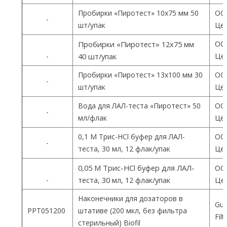
Пробирки «Пиротест» 10х75 мм 50
ОО
-
шт/упак
Цен
ОО
Пробирки «Пиротест» 12х75 мм
Цен
-
40 шт/упак
Пробирки «Пиротест» 13х100 мм 30
ОО
-
шт/упак
Цен
Вода для ЛАЛ-теста «Пиротест» 50
ОО
-
мл/флак
Цен
0,1 М Трис-HCl буфер для ЛАЛ-
ОО
-
теста, 30 мл, 12 флак/упак
Цен
0,05 М Трис-HCl буфер для ЛАЛ-
ОО
-
теста, 30 мл, 12 флак/упак
Цен
Наконечники для дозаторов в
Gua
PPT051200
штативе (200 мкл, без фильтра
Fil
стерильный) Biofil