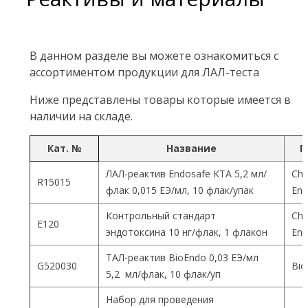
В данном разделе вы можете ознакомиться с
ассортиментом продукции для ЛАЛ-теста
Ниже представлены товары которые имеется в
наличии на складе.
Кат. №
Название
П
ЛАЛ-реактив Endosafe КТА 5,2 мл/
Cha
R15015
флак 0,015 ЕЭ/мл, 10 флак/упак
End
Контрольный стандарт
Cha
Е120
эндотоксина 10 нг/флак, 1 флакон
End
ТАЛ-реактив BioEndo 0,03 ЕЭ/мл
G520030
Bio
5,2 мл/флак, 10 флак/уп
Набор для проведения