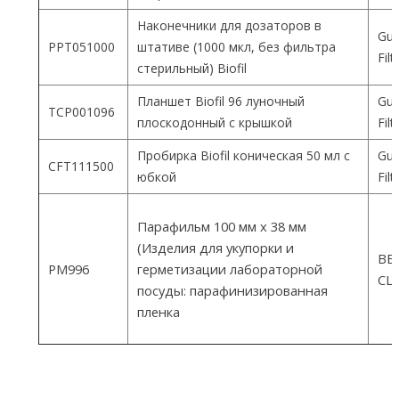
Наконечники для дозаторов в
Gua
PPT051000
штативе (1000 мкл, без фильтра
Fil
стерильный) Biofil
Планшет Biofil 96 луночный
Gua
TCP001096
плоскодонный с крышкой
Fil
Пробирка Biofil коническая 50 мл с
Gua
CFT111500
юбкой
Fil
Парафильм 100 мм х 38 мм
(Изделия для укупорки и
ВEM
PM996
герметизации лабораторной
СШ
посуды: парафинизированная
пленка