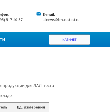
ефон:
E-mail:
495) 517-40-37
lalnews@limulustest.ru
ТИ
КАБИНЕТ
м продукции для ЛАЛ-теста
кладе.
тель
Ед. измерения