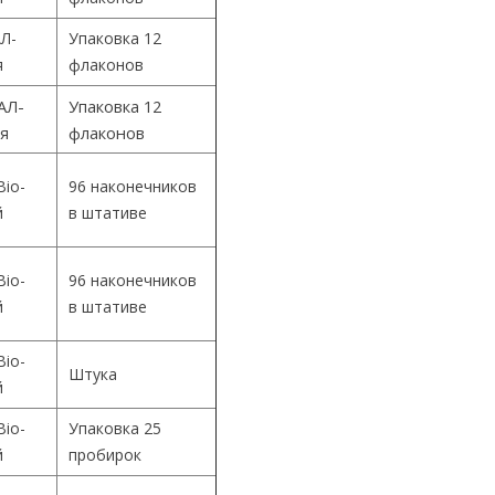
Л-
Упаковка 12
я
флаконов
АЛ-
Упаковка 12
ия
флаконов
Bio-
96 наконечников
й
в штативе
Bio-
96 наконечников
й
в штативе
Bio-
Штука
й
Bio-
Упаковка 25
й
пробирок