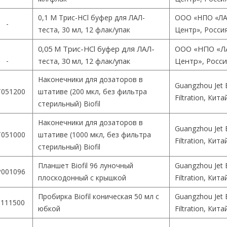
0,1 М Трис-HCl буфер для ЛАЛ-
ООО «НПО «ЛА
-
теста, 30 мл, 12 флак/упак
Центр», Росси
0,05 М Трис-HCl буфер для ЛАЛ-
ООО «НПО «Л
-
теста, 30 мл, 12 флак/упак
Центр», Росс
Наконечники для дозаторов в
Guangzhou Jet 
051200
штативе (200 мкл, без фильтра
Filtration, Кита
стерильный) Biofil
Наконечники для дозаторов в
Guangzhou Jet 
051000
штативе (1000 мкл, без фильтра
Filtration, Кита
стерильный) Biofil
Планшет Biofil 96 луночный
Guangzhou Jet 
001096
плоскодонный с крышкой
Filtration, Кита
Пробирка Biofil коническая 50 мл с
Guangzhou Jet 
111500
юбкой
Filtration, Кита