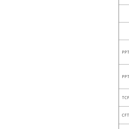
PPT
PPT
TCP
CFT