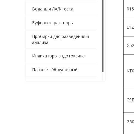
Вода для ЛАЛ-теста
R15
Буферные растворы
Е12
Пробирки для разведения и
анализа
G52
Индикаторы эндотоксина
Планшет 96-луночный
KT0
Контейнеры для образцов
CSE
G5