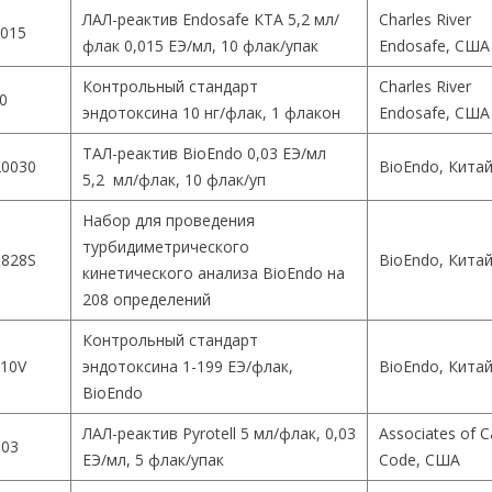
ЛАЛ-реактив Endosafe КТА 5,2 мл/
Charles River
015
флак 0,015 ЕЭ/мл, 10 флак/упак
Endosafe, США
Контрольный стандарт
Charles River
0
эндотоксина 10 нг/флак, 1 флакон
Endosafe, США
ТАЛ-реактив BioEndo 0,03 ЕЭ/мл
0030
BioEndo, Кита
5,2 мл/флак, 10 флак/уп
Набор для проведения
турбидиметрического
828S
BioEndo, Кита
кинетического анализа BioEndo на
208 определений
Контрольный стандарт
10V
эндотоксина 1-199 ЕЭ/флак,
BioEndo, Кита
BioEndo
ЛАЛ-реактив Pyrotell 5 мл/флак, 0,03
Associates of 
003
ЕЭ/мл, 5 флак/упак
Code, США