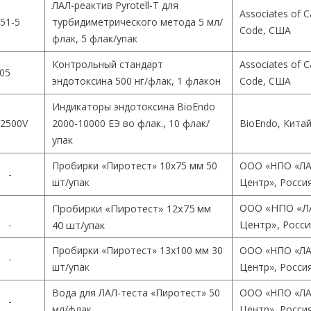
ЛАЛ-реактив Pyrotell-T для
Associates of 
51-5
турбидиметрического метода 5 мл/
Code, США
флак, 5 флак/упак
Контрольный стандарт
Associates of 
05
эндотоксина 500 нг/флак, 1 флакон
Code, США
Индикаторы эндотоксина BioEndo
2500V
2000-10000 ЕЭ во флак., 10 флак/
BioEndo, Кита
упак
Пробирки «Пиротест» 10х75 мм 50
ООО «НПО «ЛА
-
шт/упак
Центр», Росси
ООО «НПО «Л
Пробирки «Пиротест» 12х75 мм
Центр», Росс
-
40 шт/упак
Пробирки «Пиротест» 13х100 мм 30
ООО «НПО «ЛА
-
шт/упак
Центр», Росси
Вода для ЛАЛ-теста «Пиротест» 50
ООО «НПО «ЛА
-
мл/флак
Центр», Росси