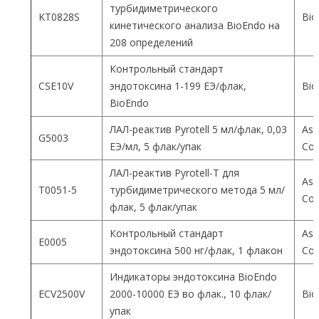
турбидиметрического
KT0828S
Bio
кинетического анализа BioEndo на
208 определений
Контрольный стандарт
CSE10V
эндотоксина 1-199 ЕЭ/флак,
Bio
BioEndo
ЛАЛ-реактив Pyrotell 5 мл/флак, 0,03
Ass
G5003
ЕЭ/мл, 5 флак/упак
Co
ЛАЛ-реактив Pyrotell-T для
Ass
T0051-5
турбидиметрического метода 5 мл/
Co
флак, 5 флак/упак
Контрольный стандарт
Ass
E0005
эндотоксина 500 нг/флак, 1 флакон
Co
Индикаторы эндотоксина BioEndo
ECV2500V
2000-10000 ЕЭ во флак., 10 флак/
Bio
упак