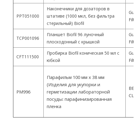
Наконечники для дозаторов в
Gua
PPT051000
штативе (1000 мкл, без фильтра
Fil
стерильный) Biofil
Планшет Biofil 96 луночный
Gua
TCP001096
плоскодонный с крышкой
Fil
Пробирка Biofil коническая 50 мл с
Gua
CFT111500
юбкой
Fil
Парафильм 100 мм х 38 мм
(Изделия для укупорки и
ВEM
PM996
герметизации лабораторной
СШ
посуды: парафинизированная
пленка