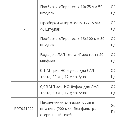
Пробирки «Пиротест» 10х75 мм 50
ОО
-
шт/упак
Цен
ОО
Пробирки «Пиротест» 12х75 мм
Цен
-
40 шт/упак
Пробирки «Пиротест» 13х100 мм 30
ОО
-
шт/упак
Цен
Вода для ЛАЛ-теста «Пиротест» 50
ОО
-
мл/флак
Цен
0,1 М Трис-HCl буфер для ЛАЛ-
ОО
-
теста, 30 мл, 12 флак/упак
Цен
0,05 М Трис-HCl буфер для ЛАЛ-
ОО
-
теста, 30 мл, 12 флак/упак
Цен
Наконечники для дозаторов в
Gua
PPT051200
штативе (200 мкл, без фильтра
Fil
стерильный) Biofil