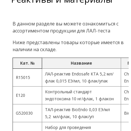
В данном разделе вы можете ознакомиться с
ассортиментом продукции для ЛАЛ-теста
Ниже представлены товары которые имеется в
наличии на складе.
Кат. №
Название
П
ЛАЛ-реактив Endosafe КТА 5,2 мл/
Cha
R15015
флак 0,015 ЕЭ/мл, 10 флак/упак
End
Контрольный стандарт
Cha
Е120
эндотоксина 10 нг/флак, 1 флакон
End
ТАЛ-реактив BioEndo 0,03 ЕЭ/мл
G520030
Bio
5,2 мл/флак, 10 флак/уп
Набор для проведения