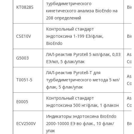
турбидиметрического
KT0828S
Bio
кинетического анализа BioEndo на
208 определений
Контрольный стандарт
CSE10V
эндотоксина 1-199 ЕЭ/флак,
Bio
BioEndo
ЛАЛ-реактив Pyrotell 5 мл/флак, 0,03
Ass
G5003
ЕЭ/мл, 5 флак/упак
Co
ЛАЛ-реактив Pyrotell-T для
Ass
T0051-5
турбидиметрического метода 5 мл/
Co
флак, 5 флак/упак
Контрольный стандарт
Ass
E0005
эндотоксина 500 нг/флак, 1 флакон
Co
Индикаторы эндотоксина BioEndo
ECV2500V
2000-10000 ЕЭ во флак., 10 флак/
Bio
упак