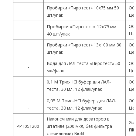
Пробирки «Пиротест» 10х75 мм 50
ОО
-
шт/упак
Цен
ОО
Пробирки «Пиротест» 12х75 мм
Цен
-
40 шт/упак
Пробирки «Пиротест» 13х100 мм 30
ОО
-
шт/упак
Цен
Вода для ЛАЛ-теста «Пиротест» 50
ОО
-
мл/флак
Цен
0,1 М Трис-HCl буфер для ЛАЛ-
ОО
-
теста, 30 мл, 12 флак/упак
Цен
0,05 М Трис-HCl буфер для ЛАЛ-
ОО
-
теста, 30 мл, 12 флак/упак
Цен
Наконечники для дозаторов в
Gua
PPT051200
штативе (200 мкл, без фильтра
Fil
стерильный) Biofil