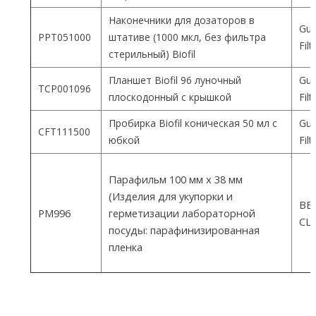
Наконечники для дозаторов в
Gua
PPT051000
штативе (1000 мкл, без фильтра
Fil
стерильный) Biofil
Планшет Biofil 96 луночный
Gua
TCP001096
плоскодонный с крышкой
Fil
Пробирка Biofil коническая 50 мл с
Gua
CFT111500
юбкой
Fil
Парафильм 100 мм х 38 мм
(Изделия для укупорки и
ВEM
PM996
герметизации лабораторной
СШ
посуды: парафинизированная
пленка