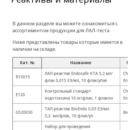
В данном разделе вы можете ознакомиться с
ассортиментом продукции для ЛАЛ-теста
Ниже представлены товары которые имеется в
наличии на складе.
Кат. №
Название
П
ЛАЛ-реактив Endosafe КТА 5,2 мл/
Cha
R15015
флак 0,015 ЕЭ/мл, 10 флак/упак
End
Контрольный стандарт
Cha
Е120
эндотоксина 10 нг/флак, 1 флакон
End
ТАЛ-реактив BioEndo 0,03 ЕЭ/мл
G520030
Bio
5,2 мл/флак, 10 флак/уп
Набор для проведения