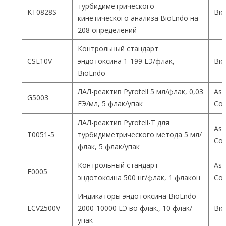
турбидиметрического
KT0828S
Bio
кинетического анализа BioEndo на
208 определений
Контрольный стандарт
CSE10V
эндотоксина 1-199 ЕЭ/флак,
Bio
BioEndo
ЛАЛ-реактив Pyrotell 5 мл/флак, 0,03
Ass
G5003
ЕЭ/мл, 5 флак/упак
Co
ЛАЛ-реактив Pyrotell-T для
Ass
T0051-5
турбидиметрического метода 5 мл/
Co
флак, 5 флак/упак
Контрольный стандарт
Ass
E0005
эндотоксина 500 нг/флак, 1 флакон
Co
Индикаторы эндотоксина BioEndo
ECV2500V
2000-10000 ЕЭ во флак., 10 флак/
Bio
упак