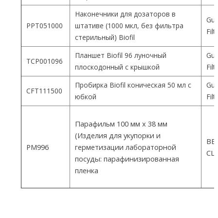
Наконечники для дозаторов в
Gua
PPT051000
штативе (1000 мкл, без фильтра
Fil
стерильный) Biofil
Планшет Biofil 96 луночный
Gua
TCP001096
плоскодонный с крышкой
Fil
Пробирка Biofil коническая 50 мл с
Gua
CFT111500
юбкой
Fil
Парафильм 100 мм х 38 мм
(Изделия для укупорки и
ВEM
PM996
герметизации лабораторной
СШ
посуды: парафинизированная
пленка