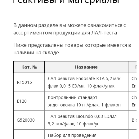
В данном разделе вы можете ознакомиться с
ассортиментом продукции для ЛАЛ-теста
Ниже представлены товары которые имеется в
наличии на складе.
Кат. №
Название
П
ЛАЛ-реактив Endosafe КТА 5,2 мл/
Cha
R15015
флак 0,015 ЕЭ/мл, 10 флак/упак
End
Контрольный стандарт
Cha
Е120
эндотоксина 10 нг/флак, 1 флакон
End
ТАЛ-реактив BioEndo 0,03 ЕЭ/мл
G520030
Bio
5,2 мл/флак, 10 флак/уп
Набор для проведения