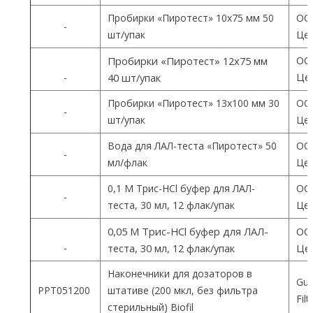
Пробирки «Пиротест» 10х75 мм 50
ОО
-
шт/упак
Цен
ОО
Пробирки «Пиротест» 12х75 мм
Цен
-
40 шт/упак
Пробирки «Пиротест» 13х100 мм 30
ОО
-
шт/упак
Цен
Вода для ЛАЛ-теста «Пиротест» 50
ОО
-
мл/флак
Цен
0,1 М Трис-HCl буфер для ЛАЛ-
ОО
-
теста, 30 мл, 12 флак/упак
Цен
0,05 М Трис-HCl буфер для ЛАЛ-
ОО
-
теста, 30 мл, 12 флак/упак
Цен
Наконечники для дозаторов в
Gua
PPT051200
штативе (200 мкл, без фильтра
Fil
стерильный) Biofil