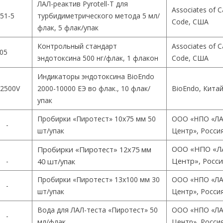
ЛАЛ-реактив Pyrotell-T для
Associates of 
51-5
турбидиметрического метода 5 мл/
Code, США
флак, 5 флак/упак
Контрольный стандарт
Associates of 
05
эндотоксина 500 нг/флак, 1 флакон
Code, США
Индикаторы эндотоксина BioEndo
2500V
2000-10000 ЕЭ во флак., 10 флак/
BioEndo, Кита
упак
Пробирки «Пиротест» 10х75 мм 50
ООО «НПО «ЛА
-
шт/упак
Центр», Росси
ООО «НПО «Л
Пробирки «Пиротест» 12х75 мм
Центр», Росс
-
40 шт/упак
Пробирки «Пиротест» 13х100 мм 30
ООО «НПО «ЛА
-
шт/упак
Центр», Росси
Вода для ЛАЛ-теста «Пиротест» 50
ООО «НПО «ЛА
-
мл/флак
Центр», Росси