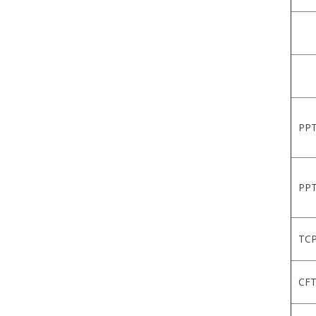
PPT
PPT
TCP
CFT