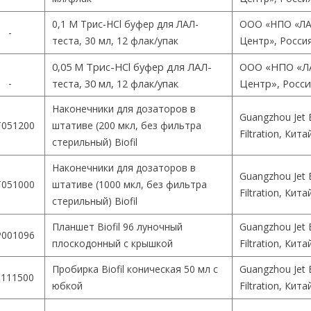
0,1 М Трис-HCl буфер для ЛАЛ-
ООО «НПО «ЛА
-
теста, 30 мл, 12 флак/упак
Центр», Росси
0,05 М Трис-HCl буфер для ЛАЛ-
ООО «НПО «Л
-
теста, 30 мл, 12 флак/упак
Центр», Росс
Наконечники для дозаторов в
Guangzhou Jet 
051200
штативе (200 мкл, без фильтра
Filtration, Кита
стерильный) Biofil
Наконечники для дозаторов в
Guangzhou Jet 
051000
штативе (1000 мкл, без фильтра
Filtration, Кита
стерильный) Biofil
Планшет Biofil 96 луночный
Guangzhou Jet 
001096
плоскодонный с крышкой
Filtration, Кита
Пробирка Biofil коническая 50 мл с
Guangzhou Jet 
111500
юбкой
Filtration, Кита