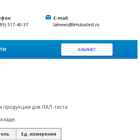
ефон:
E-mail:
495) 517-40-37
lalnews@limulustest.ru
ТИ
КАБИНЕТ
м продукции для ЛАЛ-теста
кладе.
тель
Ед. измерения