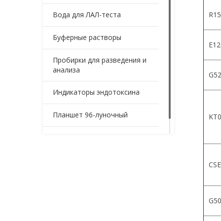
Вода для ЛАЛ-теста
R15
Буферные растворы
Е12
Пробирки для разведения и
анализа
G52
Индикаторы эндотоксина
Планшет 96-луночный
KT0
Контейнеры для образцов
CSE
G5