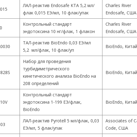
ЛАЛ-реактив Endosafe КТА 5,2 мл/
Charles River
015
флак 0,015 ЕЭ/мл, 10 флак/упак
Endosafe, США
Контрольный стандарт
Charles River
0
эндотоксина 10 нг/флак, 1 флакон
Endosafe, США
ТАЛ-реактив BioEndo 0,03 ЕЭ/мл
0030
BioEndo, Кита
5,2 мл/флак, 10 флак/уп
Набор для проведения
турбидиметрического
828S
BioEndo, Кита
кинетического анализа BioEndo на
208 определений
Контрольный стандарт
10V
эндотоксина 1-199 ЕЭ/флак,
BioEndo, Кита
BioEndo
ЛАЛ-реактив Pyrotell 5 мл/флак, 0,03
Associates of 
003
ЕЭ/мл, 5 флак/упак
Code, США