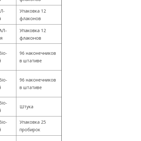
Л-
Упаковка 12
я
флаконов
АЛ-
Упаковка 12
ия
флаконов
Bio-
96 наконечников
й
в штативе
Bio-
96 наконечников
й
в штативе
Bio-
Штука
й
Bio-
Упаковка 25
й
пробирок