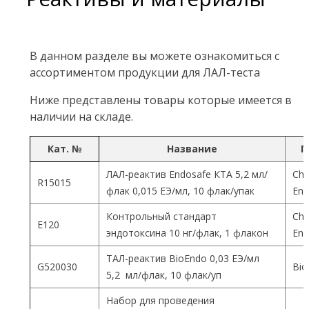
В данном разделе вы можете ознакомиться с
ассортиментом продукции для ЛАЛ-теста
Ниже представлены товары которые имеется в
наличии на складе.
Кат. №
Название
П
ЛАЛ-реактив Endosafe КТА 5,2 мл/
Cha
R15015
флак 0,015 ЕЭ/мл, 10 флак/упак
End
Контрольный стандарт
Cha
Е120
эндотоксина 10 нг/флак, 1 флакон
End
ТАЛ-реактив BioEndo 0,03 ЕЭ/мл
G520030
Bio
5,2 мл/флак, 10 флак/уп
Набор для проведения