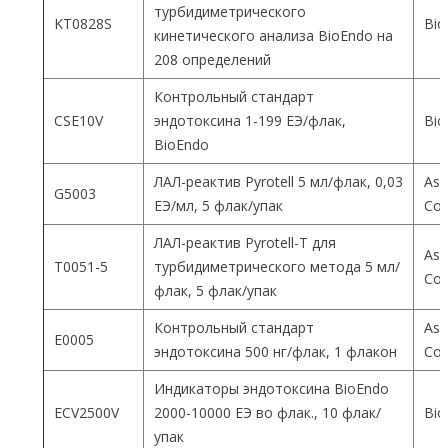
турбидиметрического
KT0828S
Bio
кинетического анализа BioEndo на
208 определений
Контрольный стандарт
CSE10V
эндотоксина 1-199 ЕЭ/флак,
Bio
BioEndo
ЛАЛ-реактив Pyrotell 5 мл/флак, 0,03
Ass
G5003
ЕЭ/мл, 5 флак/упак
Co
ЛАЛ-реактив Pyrotell-T для
Ass
T0051-5
турбидиметрического метода 5 мл/
Co
флак, 5 флак/упак
Контрольный стандарт
Ass
E0005
эндотоксина 500 нг/флак, 1 флакон
Co
Индикаторы эндотоксина BioEndo
ECV2500V
2000-10000 ЕЭ во флак., 10 флак/
Bio
упак