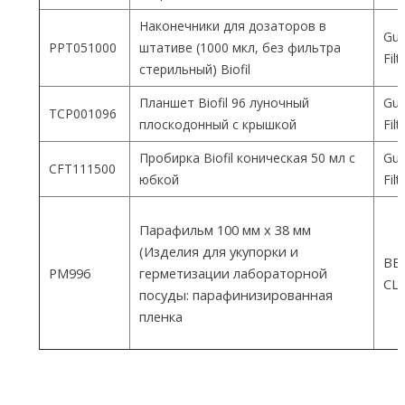
Наконечники для дозаторов в
Gua
PPT051000
штативе (1000 мкл, без фильтра
Fil
стерильный) Biofil
Планшет Biofil 96 луночный
Gua
TCP001096
плоскодонный с крышкой
Fil
Пробирка Biofil коническая 50 мл с
Gua
CFT111500
юбкой
Fil
Парафильм 100 мм х 38 мм
(Изделия для укупорки и
ВEM
PM996
герметизации лабораторной
СШ
посуды: парафинизированная
пленка