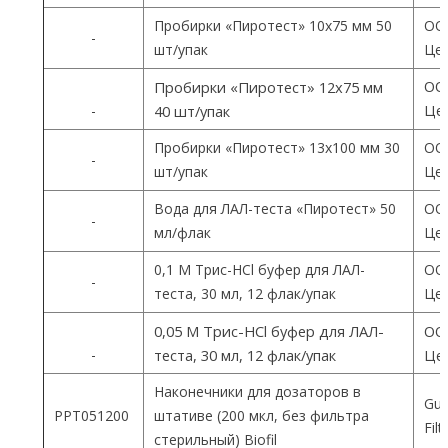
Пробирки «Пиротест» 10х75 мм 50
ОО
-
шт/упак
Цен
ОО
Пробирки «Пиротест» 12х75 мм
Цен
-
40 шт/упак
Пробирки «Пиротест» 13х100 мм 30
ОО
-
шт/упак
Цен
Вода для ЛАЛ-теста «Пиротест» 50
ОО
-
мл/флак
Цен
0,1 М Трис-HCl буфер для ЛАЛ-
ОО
-
теста, 30 мл, 12 флак/упак
Цен
0,05 М Трис-HCl буфер для ЛАЛ-
ОО
-
теста, 30 мл, 12 флак/упак
Цен
Наконечники для дозаторов в
Gua
PPT051200
штативе (200 мкл, без фильтра
Fil
стерильный) Biofil