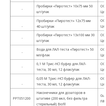
Пробирки «Пиротест» 10х75 мм 50
ОО
-
шт/упак
Цен
ОО
Пробирки «Пиротест» 12х75 мм
Цен
-
40 шт/упак
Пробирки «Пиротест» 13х100 мм 30
ОО
-
шт/упак
Цен
Вода для ЛАЛ-теста «Пиротест» 50
ОО
-
мл/флак
Цен
0,1 М Трис-HCl буфер для ЛАЛ-
ОО
-
теста, 30 мл, 12 флак/упак
Цен
0,05 М Трис-HCl буфер для ЛАЛ-
ОО
-
теста, 30 мл, 12 флак/упак
Цен
Наконечники для дозаторов в
Gua
PPT051200
штативе (200 мкл, без фильтра
Fil
стерильный) Biofil