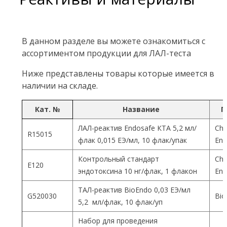
В данном разделе вы можете ознакомиться с
ассортиментом продукции для ЛАЛ-теста
Ниже представлены товары которые имеется в
наличии на складе.
Кат. №
Название
П
ЛАЛ-реактив Endosafe КТА 5,2 мл/
Cha
R15015
флак 0,015 ЕЭ/мл, 10 флак/упак
End
Контрольный стандарт
Cha
Е120
эндотоксина 10 нг/флак, 1 флакон
End
ТАЛ-реактив BioEndo 0,03 ЕЭ/мл
G520030
Bio
5,2 мл/флак, 10 флак/уп
Набор для проведения