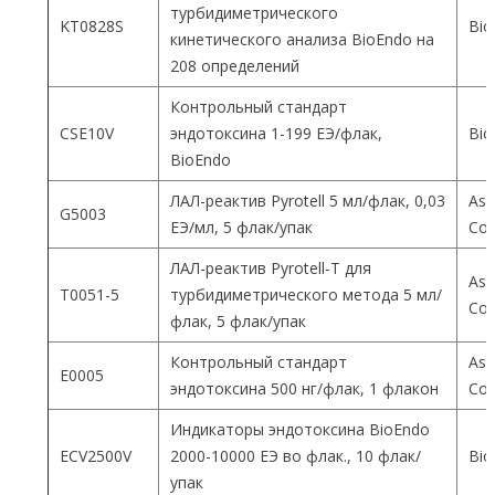
турбидиметрического
KT0828S
Bio
кинетического анализа BioEndo на
208 определений
Контрольный стандарт
CSE10V
эндотоксина 1-199 ЕЭ/флак,
Bio
BioEndo
ЛАЛ-реактив Pyrotell 5 мл/флак, 0,03
Ass
G5003
ЕЭ/мл, 5 флак/упак
Co
ЛАЛ-реактив Pyrotell-T для
Ass
T0051-5
турбидиметрического метода 5 мл/
Co
флак, 5 флак/упак
Контрольный стандарт
Ass
E0005
эндотоксина 500 нг/флак, 1 флакон
Co
Индикаторы эндотоксина BioEndo
ECV2500V
2000-10000 ЕЭ во флак., 10 флак/
Bio
упак