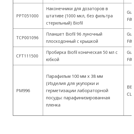
Наконечники для дозаторов в
Gua
PPT051000
штативе (1000 мкл, без фильтра
Fil
стерильный) Biofil
Планшет Biofil 96 луночный
Gua
TCP001096
плоскодонный с крышкой
Fil
Пробирка Biofil коническая 50 мл с
Gua
CFT111500
юбкой
Fil
Парафильм 100 мм х 38 мм
(Изделия для укупорки и
ВEM
PM996
герметизации лабораторной
СШ
посуды: парафинизированная
пленка