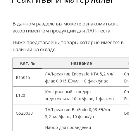
В данном разделе вы можете ознакомиться с
ассортиментом продукции для ЛАЛ-теста
Ниже представлены товары которые имеется в
наличии на складе.
Кат. №
Название
П
ЛАЛ-реактив Endosafe КТА 5,2 мл/
Cha
R15015
флак 0,015 ЕЭ/мл, 10 флак/упак
End
Контрольный стандарт
Cha
Е120
эндотоксина 10 нг/флак, 1 флакон
End
ТАЛ-реактив BioEndo 0,03 ЕЭ/мл
G520030
Bio
5,2 мл/флак, 10 флак/уп
Набор для проведения