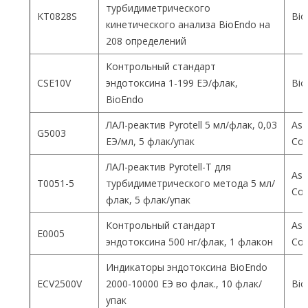
турбидиметрического
KT0828S
Bio
кинетического анализа BioEndo на
208 определений
Контрольный стандарт
CSE10V
эндотоксина 1-199 ЕЭ/флак,
Bio
BioEndo
ЛАЛ-реактив Pyrotell 5 мл/флак, 0,03
Ass
G5003
ЕЭ/мл, 5 флак/упак
Co
ЛАЛ-реактив Pyrotell-T для
Ass
T0051-5
турбидиметрического метода 5 мл/
Co
флак, 5 флак/упак
Контрольный стандарт
Ass
E0005
эндотоксина 500 нг/флак, 1 флакон
Co
Индикаторы эндотоксина BioEndo
ECV2500V
2000-10000 ЕЭ во флак., 10 флак/
Bio
упак