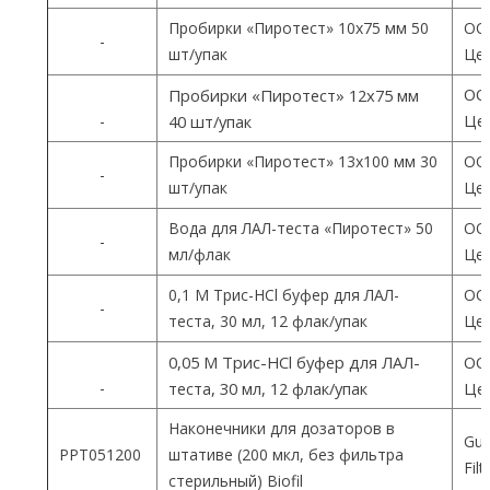
Пробирки «Пиротест» 10х75 мм 50
ОО
-
шт/упак
Цен
ОО
Пробирки «Пиротест» 12х75 мм
Цен
-
40 шт/упак
Пробирки «Пиротест» 13х100 мм 30
ОО
-
шт/упак
Цен
Вода для ЛАЛ-теста «Пиротест» 50
ОО
-
мл/флак
Цен
0,1 М Трис-HCl буфер для ЛАЛ-
ОО
-
теста, 30 мл, 12 флак/упак
Цен
0,05 М Трис-HCl буфер для ЛАЛ-
ОО
-
теста, 30 мл, 12 флак/упак
Цен
Наконечники для дозаторов в
Gua
PPT051200
штативе (200 мкл, без фильтра
Fil
стерильный) Biofil