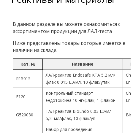
В данном разделе вы можете ознакомиться с
ассортиментом продукции для ЛАЛ-теста
Ниже представлены товары которые имеется в
наличии на складе.
Кат. №
Название
П
ЛАЛ-реактив Endosafe КТА 5,2 мл/
Cha
R15015
флак 0,015 ЕЭ/мл, 10 флак/упак
End
Контрольный стандарт
Cha
Е120
эндотоксина 10 нг/флак, 1 флакон
End
ТАЛ-реактив BioEndo 0,03 ЕЭ/мл
G520030
Bio
5,2 мл/флак, 10 флак/уп
Набор для проведения