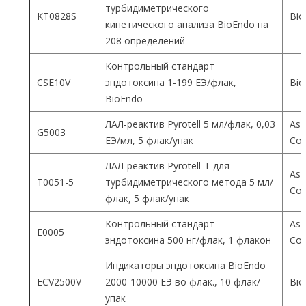
турбидиметрического
KT0828S
Bio
кинетического анализа BioEndo на
208 определений
Контрольный стандарт
CSE10V
эндотоксина 1-199 ЕЭ/флак,
Bio
BioEndo
ЛАЛ-реактив Pyrotell 5 мл/флак, 0,03
Ass
G5003
ЕЭ/мл, 5 флак/упак
Co
ЛАЛ-реактив Pyrotell-T для
Ass
T0051-5
турбидиметрического метода 5 мл/
Co
флак, 5 флак/упак
Контрольный стандарт
Ass
E0005
эндотоксина 500 нг/флак, 1 флакон
Co
Индикаторы эндотоксина BioEndo
ECV2500V
2000-10000 ЕЭ во флак., 10 флак/
Bio
упак