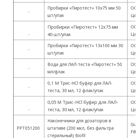
Пробирки «Пиротест» 10х75 мм 50
ОО
-
шт/упак
Цен
ОО
Пробирки «Пиротест» 12х75 мм
Цен
-
40 шт/упак
Пробирки «Пиротест» 13х100 мм 30
ОО
-
шт/упак
Цен
Вода для ЛАЛ-теста «Пиротест» 50
ОО
-
мл/флак
Цен
0,1 М Трис-HCl буфер для ЛАЛ-
ОО
-
теста, 30 мл, 12 флак/упак
Цен
0,05 М Трис-HCl буфер для ЛАЛ-
ОО
-
теста, 30 мл, 12 флак/упак
Цен
Наконечники для дозаторов в
Gua
PPT051200
штативе (200 мкл, без фильтра
Fil
стерильный) Biofil