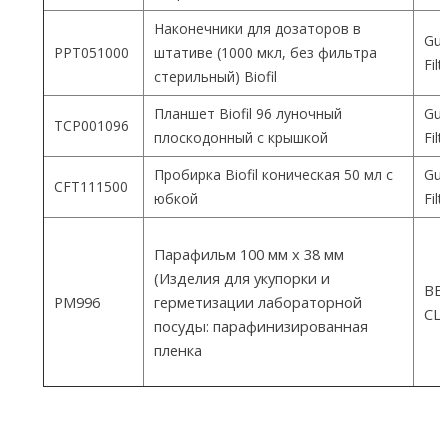
Наконечники для дозаторов в
Gua
PPT051000
штативе (1000 мкл, без фильтра
Fil
стерильный) Biofil
Планшет Biofil 96 луночный
Gua
TCP001096
плоскодонный с крышкой
Fil
Пробирка Biofil коническая 50 мл с
Gua
CFT111500
юбкой
Fil
Парафильм 100 мм х 38 мм
(Изделия для укупорки и
ВEM
PM996
герметизации лабораторной
СШ
посуды: парафинизированная
пленка