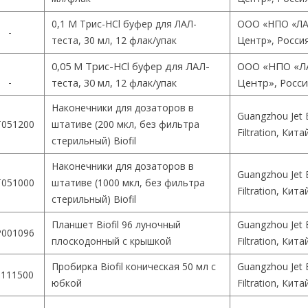
0,1 М Трис-HCl буфер для ЛАЛ-
ООО «НПО «ЛА
-
теста, 30 мл, 12 флак/упак
Центр», Росси
0,05 М Трис-HCl буфер для ЛАЛ-
ООО «НПО «Л
-
теста, 30 мл, 12 флак/упак
Центр», Росс
Наконечники для дозаторов в
Guangzhou Jet 
051200
штативе (200 мкл, без фильтра
Filtration, Кита
стерильный) Biofil
Наконечники для дозаторов в
Guangzhou Jet 
051000
штативе (1000 мкл, без фильтра
Filtration, Кита
стерильный) Biofil
Планшет Biofil 96 луночный
Guangzhou Jet 
001096
плоскодонный с крышкой
Filtration, Кита
Пробирка Biofil коническая 50 мл с
Guangzhou Jet 
111500
юбкой
Filtration, Кита