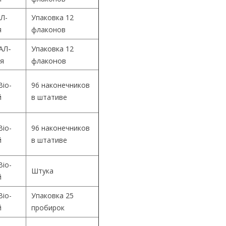
Л-
Упаковка 12
я
флаконов
АЛ-
Упаковка 12
ия
флаконов
Bio-
96 наконечников
й
в штативе
Bio-
96 наконечников
й
в штативе
Bio-
Штука
й
Bio-
Упаковка 25
й
пробирок