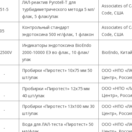
ЛАЛ-реактив Pyrotell-T для
Associates of 
51-5
турбидиметрического метода 5 мл/
Code, США
флак, 5 флак/упак
Контрольный стандарт
Associates of 
05
эндотоксина 500 нг/флак, 1 флакон
Code, США
Индикаторы эндотоксина BioEndo
2500V
2000-10000 ЕЭ во флак., 10 флак/
BioEndo, Кита
упак
Пробирки «Пиротест» 10х75 мм 50
ООО «НПО «ЛА
-
шт/упак
Центр», Росси
ООО «НПО «Л
Пробирки «Пиротест» 12х75 мм
Центр», Росс
-
40 шт/упак
Пробирки «Пиротест» 13х100 мм 30
ООО «НПО «ЛА
-
шт/упак
Центр», Росси
Вода для ЛАЛ-теста «Пиротест» 50
ООО «НПО «ЛА
-
мл/флак
Центр», Росси