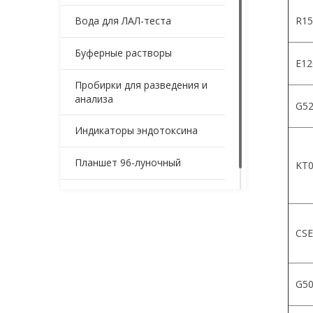
Вода для ЛАЛ-теста
R15
Буферные растворы
Е12
Пробирки для разведения и
анализа
G52
Индикаторы эндотоксина
Планшет 96-луночный
KT0
Контейнеры для образцов
CSE
G5