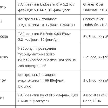
ЛАЛ-реактив Endosafe КТА 5,2 мл/
Charles River
015
флак 0,015 ЕЭ/мл, 10 флак/упак
Endosafe, США
Контрольный стандарт
Charles River
0
эндотоксина 10 нг/флак, 1 флакон
Endosafe, США
ТАЛ-реактив BioEndo 0,03 ЕЭ/мл
0030
BioEndo, Кита
5,2 мл/флак, 10 флак/уп
Набор для проведения
турбидиметрического
828S
BioEndo, Кита
кинетического анализа BioEndo на
208 определений
Контрольный стандарт
10V
эндотоксина 1-199 ЕЭ/флак,
BioEndo, Кита
BioEndo
ЛАЛ-реактив Pyrotell 5 мл/флак, 0,03
Associates of 
003
ЕЭ/мл, 5 флак/упак
Code, США