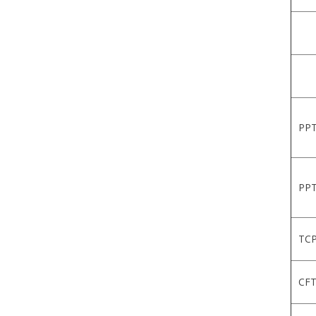
PPT
PPT
TCP
CFT