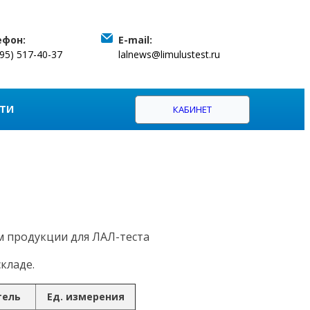
ефон:
E-mail:
495) 517-40-37
lalnews@limulustest.ru
ТИ
КАБИНЕТ
м продукции для ЛАЛ-теста
кладе.
тель
Ед. измерения