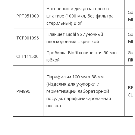
Наконечники для дозаторов в
Gua
PPT051000
штативе (1000 мкл, без фильтра
Fil
стерильный) Biofil
Планшет Biofil 96 луночный
Gua
TCP001096
плоскодонный с крышкой
Fil
Пробирка Biofil коническая 50 мл с
Gua
CFT111500
юбкой
Fil
Парафильм 100 мм х 38 мм
(Изделия для укупорки и
ВEM
PM996
герметизации лабораторной
СШ
посуды: парафинизированная
пленка