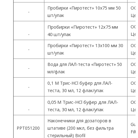
Пробирки «Пиротест» 10х75 мм 50
ОО
-
шт/упак
Цен
ОО
Пробирки «Пиротест» 12х75 мм
Цен
-
40 шт/упак
Пробирки «Пиротест» 13х100 мм 30
ОО
-
шт/упак
Цен
Вода для ЛАЛ-теста «Пиротест» 50
ОО
-
мл/флак
Цен
0,1 М Трис-HCl буфер для ЛАЛ-
ОО
-
теста, 30 мл, 12 флак/упак
Цен
0,05 М Трис-HCl буфер для ЛАЛ-
ОО
-
теста, 30 мл, 12 флак/упак
Цен
Наконечники для дозаторов в
Gua
PPT051200
штативе (200 мкл, без фильтра
Fil
стерильный) Biofil