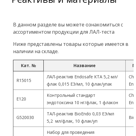
В данном разделе вы можете ознакомиться с
ассортиментом продукции для ЛАЛ-теста
Ниже представлены товары которые имеется в
наличии на складе.
Кат. №
Название
П
ЛАЛ-реактив Endosafe КТА 5,2 мл/
Cha
R15015
флак 0,015 ЕЭ/мл, 10 флак/упак
End
Контрольный стандарт
Cha
Е120
эндотоксина 10 нг/флак, 1 флакон
End
ТАЛ-реактив BioEndo 0,03 ЕЭ/мл
G520030
Bio
5,2 мл/флак, 10 флак/уп
Набор для проведения