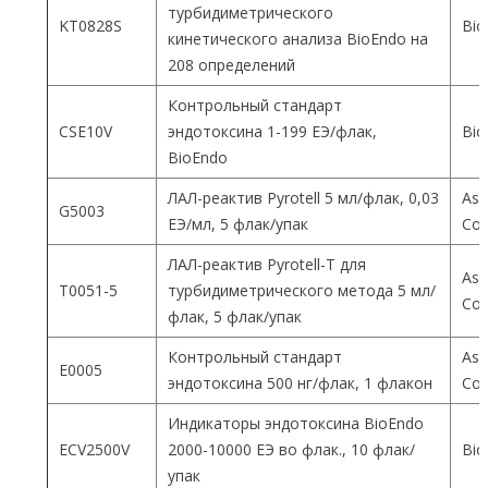
турбидиметрического
KT0828S
Bio
кинетического анализа BioEndo на
208 определений
Контрольный стандарт
CSE10V
эндотоксина 1-199 ЕЭ/флак,
Bio
BioEndo
ЛАЛ-реактив Pyrotell 5 мл/флак, 0,03
Ass
G5003
ЕЭ/мл, 5 флак/упак
Co
ЛАЛ-реактив Pyrotell-T для
Ass
T0051-5
турбидиметрического метода 5 мл/
Co
флак, 5 флак/упак
Контрольный стандарт
Ass
E0005
эндотоксина 500 нг/флак, 1 флакон
Co
Индикаторы эндотоксина BioEndo
ECV2500V
2000-10000 ЕЭ во флак., 10 флак/
Bio
упак