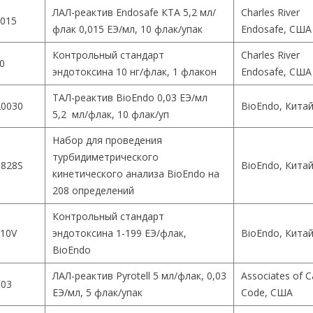
ЛАЛ-реактив Endosafe КТА 5,2 мл/
Charles River
015
флак 0,015 ЕЭ/мл, 10 флак/упак
Endosafe, США
Контрольный стандарт
Charles River
0
эндотоксина 10 нг/флак, 1 флакон
Endosafe, США
ТАЛ-реактив BioEndo 0,03 ЕЭ/мл
0030
BioEndo, Кита
5,2 мл/флак, 10 флак/уп
Набор для проведения
турбидиметрического
828S
BioEndo, Кита
кинетического анализа BioEndo на
208 определений
Контрольный стандарт
10V
эндотоксина 1-199 ЕЭ/флак,
BioEndo, Кита
BioEndo
ЛАЛ-реактив Pyrotell 5 мл/флак, 0,03
Associates of 
003
ЕЭ/мл, 5 флак/упак
Code, США