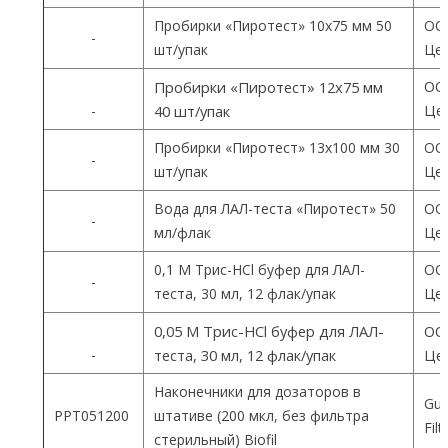
Пробирки «Пиротест» 10х75 мм 50
ОО
-
шт/упак
Цен
ОО
Пробирки «Пиротест» 12х75 мм
Цен
-
40 шт/упак
Пробирки «Пиротест» 13х100 мм 30
ОО
-
шт/упак
Цен
Вода для ЛАЛ-теста «Пиротест» 50
ОО
-
мл/флак
Цен
0,1 М Трис-HCl буфер для ЛАЛ-
ОО
-
теста, 30 мл, 12 флак/упак
Цен
0,05 М Трис-HCl буфер для ЛАЛ-
ОО
-
теста, 30 мл, 12 флак/упак
Цен
Наконечники для дозаторов в
Gua
PPT051200
штативе (200 мкл, без фильтра
Fil
стерильный) Biofil