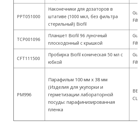
Наконечники для дозаторов в
Gua
PPT051000
штативе (1000 мкл, без фильтра
Fil
стерильный) Biofil
Планшет Biofil 96 луночный
Gua
TCP001096
плоскодонный с крышкой
Fil
Пробирка Biofil коническая 50 мл с
Gua
CFT111500
юбкой
Fil
Парафильм 100 мм х 38 мм
(Изделия для укупорки и
ВEM
PM996
герметизации лабораторной
СШ
посуды: парафинизированная
пленка