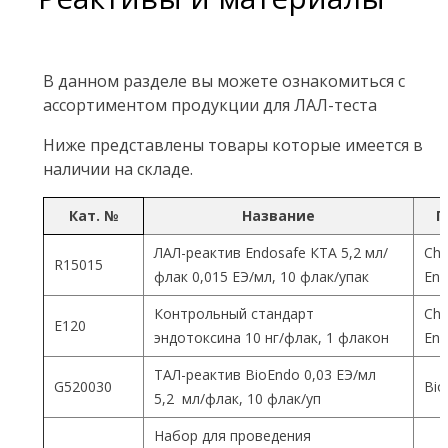
В данном разделе вы можете ознакомиться с
ассортиментом продукции для ЛАЛ-теста
Ниже представлены товары которые имеется в
наличии на складе.
Кат. №
Название
П
ЛАЛ-реактив Endosafe КТА 5,2 мл/
Cha
R15015
флак 0,015 ЕЭ/мл, 10 флак/упак
End
Контрольный стандарт
Cha
Е120
эндотоксина 10 нг/флак, 1 флакон
End
ТАЛ-реактив BioEndo 0,03 ЕЭ/мл
G520030
Bio
5,2 мл/флак, 10 флак/уп
Набор для проведения