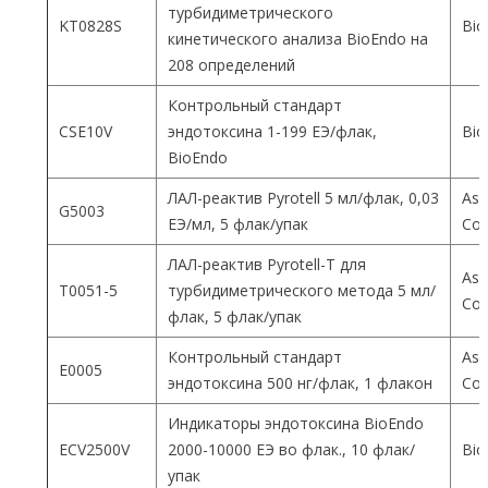
турбидиметрического
KT0828S
Bio
кинетического анализа BioEndo на
208 определений
Контрольный стандарт
CSE10V
эндотоксина 1-199 ЕЭ/флак,
Bio
BioEndo
ЛАЛ-реактив Pyrotell 5 мл/флак, 0,03
Ass
G5003
ЕЭ/мл, 5 флак/упак
Co
ЛАЛ-реактив Pyrotell-T для
Ass
T0051-5
турбидиметрического метода 5 мл/
Co
флак, 5 флак/упак
Контрольный стандарт
Ass
E0005
эндотоксина 500 нг/флак, 1 флакон
Co
Индикаторы эндотоксина BioEndo
ECV2500V
2000-10000 ЕЭ во флак., 10 флак/
Bio
упак