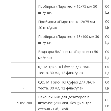
Пробирки «Пиротест» 10х75 мм 50
ОО
-
шт/упак
Цен
ОО
Пробирки «Пиротест» 12х75 мм
Цен
-
40 шт/упак
Пробирки «Пиротест» 13х100 мм 30
ОО
-
шт/упак
Цен
Вода для ЛАЛ-теста «Пиротест» 50
ОО
-
мл/флак
Цен
0,1 М Трис-HCl буфер для ЛАЛ-
ОО
-
теста, 30 мл, 12 флак/упак
Цен
0,05 М Трис-HCl буфер для ЛАЛ-
ОО
-
теста, 30 мл, 12 флак/упак
Цен
Наконечники для дозаторов в
Gua
PPT051200
штативе (200 мкл, без фильтра
Fil
стерильный) Biofil