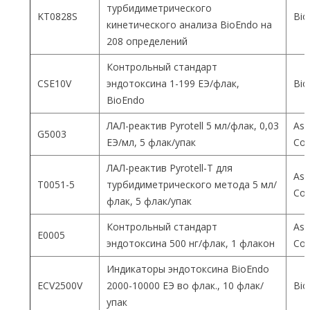
турбидиметрического
KT0828S
Bio
кинетического анализа BioEndo на
208 определений
Контрольный стандарт
CSE10V
эндотоксина 1-199 ЕЭ/флак,
Bio
BioEndo
ЛАЛ-реактив Pyrotell 5 мл/флак, 0,03
Ass
G5003
ЕЭ/мл, 5 флак/упак
Co
ЛАЛ-реактив Pyrotell-T для
Ass
T0051-5
турбидиметрического метода 5 мл/
Co
флак, 5 флак/упак
Контрольный стандарт
Ass
E0005
эндотоксина 500 нг/флак, 1 флакон
Co
Индикаторы эндотоксина BioEndo
ECV2500V
2000-10000 ЕЭ во флак., 10 флак/
Bio
упак