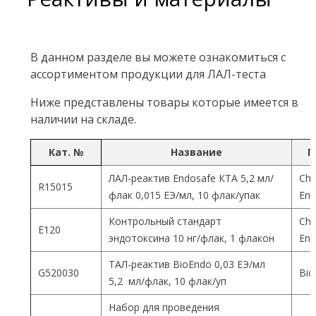
В данном разделе вы можете ознакомиться с
ассортиментом продукции для ЛАЛ-теста
Ниже представлены товары которые имеется в
наличии на складе.
Кат. №
Название
П
ЛАЛ-реактив Endosafe КТА 5,2 мл/
Cha
R15015
флак 0,015 ЕЭ/мл, 10 флак/упак
End
Контрольный стандарт
Cha
Е120
эндотоксина 10 нг/флак, 1 флакон
End
ТАЛ-реактив BioEndo 0,03 ЕЭ/мл
G520030
Bio
5,2 мл/флак, 10 флак/уп
Набор для проведения