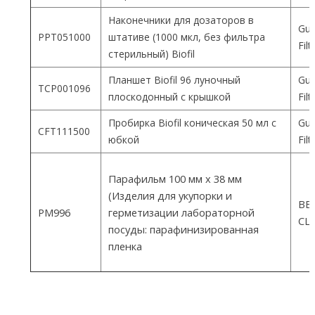
Наконечники для дозаторов в
Gua
PPT051000
штативе (1000 мкл, без фильтра
Fil
стерильный) Biofil
Планшет Biofil 96 луночный
Gua
TCP001096
плоскодонный с крышкой
Fil
Пробирка Biofil коническая 50 мл с
Gua
CFT111500
юбкой
Fil
Парафильм 100 мм х 38 мм
(Изделия для укупорки и
ВEM
PM996
герметизации лабораторной
СШ
посуды: парафинизированная
пленка