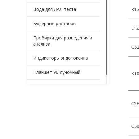
Вода для ЛАЛ-теста
R15
Буферные растворы
Е12
Пробирки для разведения и
анализа
G52
Индикаторы эндотоксина
Планшет 96-луночный
KT0
Контейнеры для образцов
CSE
G5