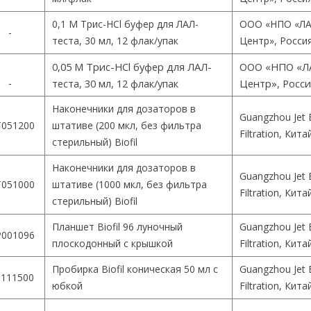
0,1 М Трис-HCl буфер для ЛАЛ-
ООО «НПО «ЛА
-
теста, 30 мл, 12 флак/упак
Центр», Росси
0,05 М Трис-HCl буфер для ЛАЛ-
ООО «НПО «Л
-
теста, 30 мл, 12 флак/упак
Центр», Росс
Наконечники для дозаторов в
Guangzhou Jet 
051200
штативе (200 мкл, без фильтра
Filtration, Кита
стерильный) Biofil
Наконечники для дозаторов в
Guangzhou Jet 
051000
штативе (1000 мкл, без фильтра
Filtration, Кита
стерильный) Biofil
Планшет Biofil 96 луночный
Guangzhou Jet 
001096
плоскодонный с крышкой
Filtration, Кита
Пробирка Biofil коническая 50 мл с
Guangzhou Jet 
111500
юбкой
Filtration, Кита