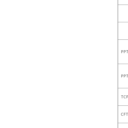
PPT
PPT
TCP
CFT