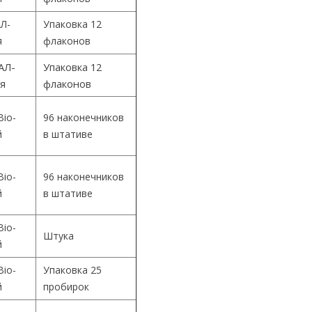
Л-
Упаковка 12
я
флаконов
АЛ-
Упаковка 12
ия
флаконов
Bio-
96 наконечников
й
в штативе
Bio-
96 наконечников
й
в штативе
Bio-
Штука
й
Bio-
Упаковка 25
й
пробирок