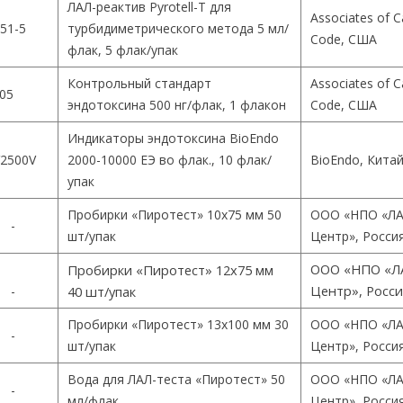
ЛАЛ-реактив Pyrotell-T для
Associates of 
51-5
турбидиметрического метода 5 мл/
Code, США
флак, 5 флак/упак
Контрольный стандарт
Associates of 
05
эндотоксина 500 нг/флак, 1 флакон
Code, США
Индикаторы эндотоксина BioEndo
2500V
2000-10000 ЕЭ во флак., 10 флак/
BioEndo, Кита
упак
Пробирки «Пиротест» 10х75 мм 50
ООО «НПО «ЛА
-
шт/упак
Центр», Росси
ООО «НПО «Л
Пробирки «Пиротест» 12х75 мм
Центр», Росс
-
40 шт/упак
Пробирки «Пиротест» 13х100 мм 30
ООО «НПО «ЛА
-
шт/упак
Центр», Росси
Вода для ЛАЛ-теста «Пиротест» 50
ООО «НПО «ЛА
-
мл/флак
Центр», Росси