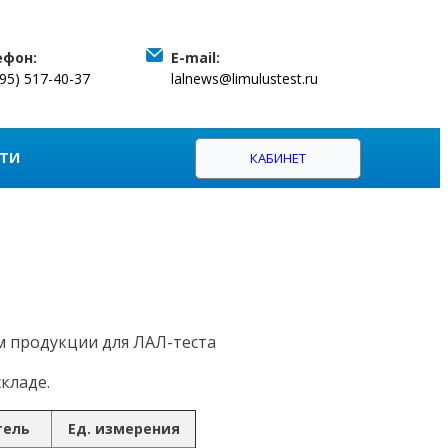
ефон:
E-mail:
495) 517-40-37
lalnews@limulustest.ru
ТИ
КАБИНЕТ
м продукции для ЛАЛ-теста
кладе.
тель
Ед. измерения