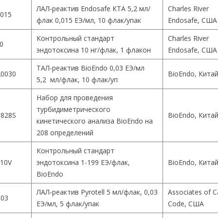
ЛАЛ-реактив Endosafe КТА 5,2 мл/
Charles River
015
флак 0,015 ЕЭ/мл, 10 флак/упак
Endosafe, США
Контрольный стандарт
Charles River
0
эндотоксина 10 нг/флак, 1 флакон
Endosafe, США
ТАЛ-реактив BioEndo 0,03 ЕЭ/мл
0030
BioEndo, Кита
5,2 мл/флак, 10 флак/уп
Набор для проведения
турбидиметрического
828S
BioEndo, Кита
кинетического анализа BioEndo на
208 определений
Контрольный стандарт
10V
эндотоксина 1-199 ЕЭ/флак,
BioEndo, Кита
BioEndo
ЛАЛ-реактив Pyrotell 5 мл/флак, 0,03
Associates of 
003
ЕЭ/мл, 5 флак/упак
Code, США