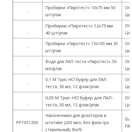
Пробирки «Пиротест» 10х75 мм 50
ОО
-
шт/упак
Цен
ОО
Пробирки «Пиротест» 12х75 мм
Цен
-
40 шт/упак
Пробирки «Пиротест» 13х100 мм 30
ОО
-
шт/упак
Цен
Вода для ЛАЛ-теста «Пиротест» 50
ОО
-
мл/флак
Цен
0,1 М Трис-HCl буфер для ЛАЛ-
ОО
-
теста, 30 мл, 12 флак/упак
Цен
0,05 М Трис-HCl буфер для ЛАЛ-
ОО
-
теста, 30 мл, 12 флак/упак
Цен
Наконечники для дозаторов в
Gua
PPT051200
штативе (200 мкл, без фильтра
Fil
стерильный) Biofil