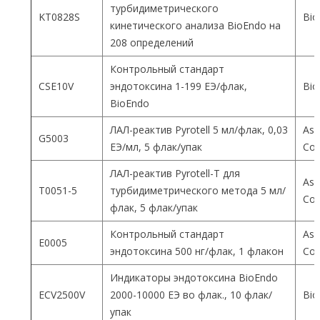
турбидиметрического
KT0828S
Bio
кинетического анализа BioEndo на
208 определений
Контрольный стандарт
CSE10V
эндотоксина 1-199 ЕЭ/флак,
Bio
BioEndo
ЛАЛ-реактив Pyrotell 5 мл/флак, 0,03
Ass
G5003
ЕЭ/мл, 5 флак/упак
Co
ЛАЛ-реактив Pyrotell-T для
Ass
T0051-5
турбидиметрического метода 5 мл/
Co
флак, 5 флак/упак
Контрольный стандарт
Ass
E0005
эндотоксина 500 нг/флак, 1 флакон
Co
Индикаторы эндотоксина BioEndo
ECV2500V
2000-10000 ЕЭ во флак., 10 флак/
Bio
упак