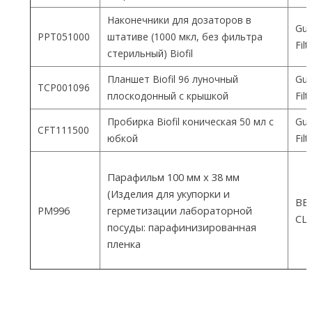
Наконечники для дозаторов в
Gua
PPT051000
штативе (1000 мкл, без фильтра
Fil
стерильный) Biofil
Планшет Biofil 96 луночный
Gua
TCP001096
плоскодонный с крышкой
Fil
Пробирка Biofil коническая 50 мл с
Gua
CFT111500
юбкой
Fil
Парафильм 100 мм х 38 мм
(Изделия для укупорки и
ВEM
PM996
герметизации лабораторной
СШ
посуды: парафинизированная
пленка