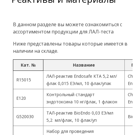
В данном разделе вы можете ознакомиться с
ассортиментом продукции для ЛАЛ-теста
Ниже представлены товары которые имеется в
наличии на складе.
Кат. №
Название
П
ЛАЛ-реактив Endosafe КТА 5,2 мл/
Cha
R15015
флак 0,015 ЕЭ/мл, 10 флак/упак
End
Контрольный стандарт
Cha
Е120
эндотоксина 10 нг/флак, 1 флакон
End
ТАЛ-реактив BioEndo 0,03 ЕЭ/мл
G520030
Bio
5,2 мл/флак, 10 флак/уп
Набор для проведения