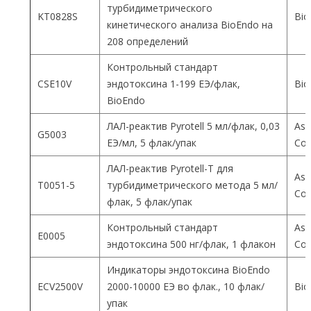
турбидиметрического
KT0828S
Bio
кинетического анализа BioEndo на
208 определений
Контрольный стандарт
CSE10V
эндотоксина 1-199 ЕЭ/флак,
Bio
BioEndo
ЛАЛ-реактив Pyrotell 5 мл/флак, 0,03
Ass
G5003
ЕЭ/мл, 5 флак/упак
Co
ЛАЛ-реактив Pyrotell-T для
Ass
T0051-5
турбидиметрического метода 5 мл/
Co
флак, 5 флак/упак
Контрольный стандарт
Ass
E0005
эндотоксина 500 нг/флак, 1 флакон
Co
Индикаторы эндотоксина BioEndo
ECV2500V
2000-10000 ЕЭ во флак., 10 флак/
Bio
упак