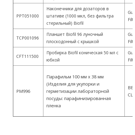
Наконечники для дозаторов в
Gua
PPT051000
штативе (1000 мкл, без фильтра
Fil
стерильный) Biofil
Планшет Biofil 96 луночный
Gua
TCP001096
плоскодонный с крышкой
Fil
Пробирка Biofil коническая 50 мл с
Gua
CFT111500
юбкой
Fil
Парафильм 100 мм х 38 мм
(Изделия для укупорки и
ВEM
PM996
герметизации лабораторной
СШ
посуды: парафинизированная
пленка