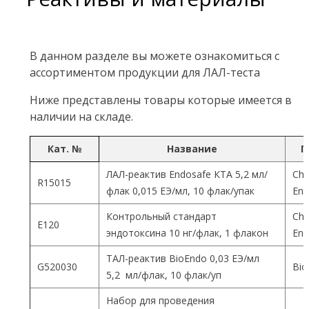
В данном разделе вы можете ознакомиться с
ассортиментом продукции для ЛАЛ-теста
Ниже представлены товары которые имеется в
наличии на складе.
Кат. №
Название
П
ЛАЛ-реактив Endosafe КТА 5,2 мл/
Cha
R15015
флак 0,015 ЕЭ/мл, 10 флак/упак
End
Контрольный стандарт
Cha
Е120
эндотоксина 10 нг/флак, 1 флакон
End
ТАЛ-реактив BioEndo 0,03 ЕЭ/мл
G520030
Bio
5,2 мл/флак, 10 флак/уп
Набор для проведения