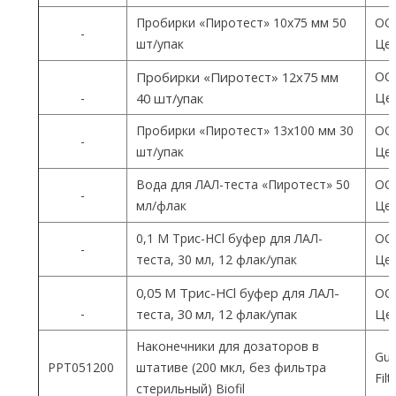
Пробирки «Пиротест» 10х75 мм 50
ОО
-
шт/упак
Цен
ОО
Пробирки «Пиротест» 12х75 мм
Цен
-
40 шт/упак
Пробирки «Пиротест» 13х100 мм 30
ОО
-
шт/упак
Цен
Вода для ЛАЛ-теста «Пиротест» 50
ОО
-
мл/флак
Цен
0,1 М Трис-HCl буфер для ЛАЛ-
ОО
-
теста, 30 мл, 12 флак/упак
Цен
0,05 М Трис-HCl буфер для ЛАЛ-
ОО
-
теста, 30 мл, 12 флак/упак
Цен
Наконечники для дозаторов в
Gua
PPT051200
штативе (200 мкл, без фильтра
Fil
стерильный) Biofil