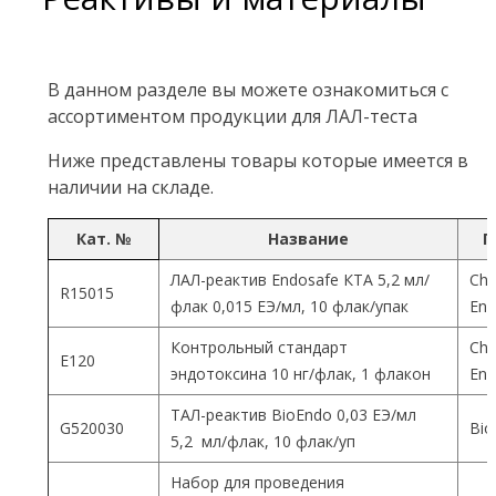
В данном разделе вы можете ознакомиться с
ассортиментом продукции для ЛАЛ-теста
Ниже представлены товары которые имеется в
наличии на складе.
Кат. №
Название
П
ЛАЛ-реактив Endosafe КТА 5,2 мл/
Cha
R15015
флак 0,015 ЕЭ/мл, 10 флак/упак
End
Контрольный стандарт
Cha
Е120
эндотоксина 10 нг/флак, 1 флакон
End
ТАЛ-реактив BioEndo 0,03 ЕЭ/мл
G520030
Bio
5,2 мл/флак, 10 флак/уп
Набор для проведения