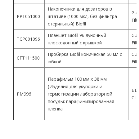
Наконечники для дозаторов в
Gua
PPT051000
штативе (1000 мкл, без фильтра
Fil
стерильный) Biofil
Планшет Biofil 96 луночный
Gua
TCP001096
плоскодонный с крышкой
Fil
Пробирка Biofil коническая 50 мл с
Gua
CFT111500
юбкой
Fil
Парафильм 100 мм х 38 мм
(Изделия для укупорки и
ВEM
PM996
герметизации лабораторной
СШ
посуды: парафинизированная
пленка