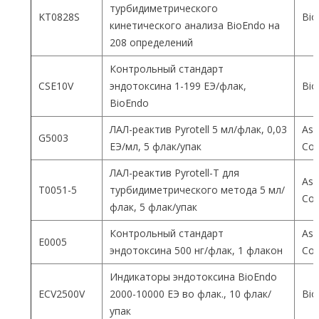
турбидиметрического
KT0828S
Bio
кинетического анализа BioEndo на
208 определений
Контрольный стандарт
CSE10V
эндотоксина 1-199 ЕЭ/флак,
Bio
BioEndo
ЛАЛ-реактив Pyrotell 5 мл/флак, 0,03
Ass
G5003
ЕЭ/мл, 5 флак/упак
Co
ЛАЛ-реактив Pyrotell-T для
Ass
T0051-5
турбидиметрического метода 5 мл/
Co
флак, 5 флак/упак
Контрольный стандарт
Ass
E0005
эндотоксина 500 нг/флак, 1 флакон
Co
Индикаторы эндотоксина BioEndo
ECV2500V
2000-10000 ЕЭ во флак., 10 флак/
Bio
упак