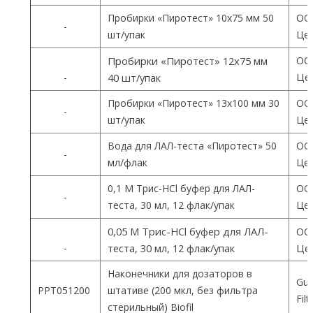
Пробирки «Пиротест» 10х75 мм 50
ОО
-
шт/упак
Цен
ОО
Пробирки «Пиротест» 12х75 мм
Цен
-
40 шт/упак
Пробирки «Пиротест» 13х100 мм 30
ОО
-
шт/упак
Цен
Вода для ЛАЛ-теста «Пиротест» 50
ОО
-
мл/флак
Цен
0,1 М Трис-HCl буфер для ЛАЛ-
ОО
-
теста, 30 мл, 12 флак/упак
Цен
0,05 М Трис-HCl буфер для ЛАЛ-
ОО
-
теста, 30 мл, 12 флак/упак
Цен
Наконечники для дозаторов в
Gua
PPT051200
штативе (200 мкл, без фильтра
Fil
стерильный) Biofil