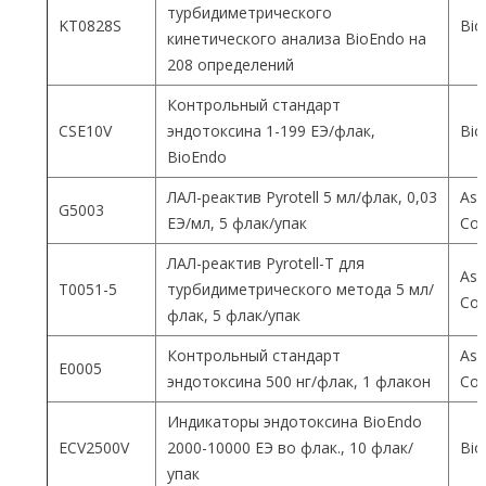
турбидиметрического
KT0828S
Bio
кинетического анализа BioEndo на
208 определений
Контрольный стандарт
CSE10V
эндотоксина 1-199 ЕЭ/флак,
Bio
BioEndo
ЛАЛ-реактив Pyrotell 5 мл/флак, 0,03
Ass
G5003
ЕЭ/мл, 5 флак/упак
Co
ЛАЛ-реактив Pyrotell-T для
Ass
T0051-5
турбидиметрического метода 5 мл/
Co
флак, 5 флак/упак
Контрольный стандарт
Ass
E0005
эндотоксина 500 нг/флак, 1 флакон
Co
Индикаторы эндотоксина BioEndo
ECV2500V
2000-10000 ЕЭ во флак., 10 флак/
Bio
упак