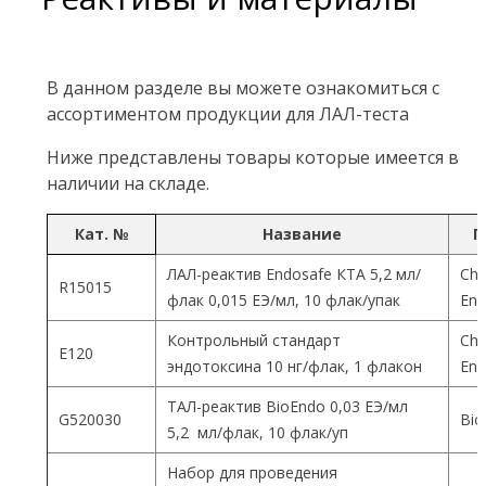
В данном разделе вы можете ознакомиться с
ассортиментом продукции для ЛАЛ-теста
Ниже представлены товары которые имеется в
наличии на складе.
Кат. №
Название
П
ЛАЛ-реактив Endosafe КТА 5,2 мл/
Cha
R15015
флак 0,015 ЕЭ/мл, 10 флак/упак
End
Контрольный стандарт
Cha
Е120
эндотоксина 10 нг/флак, 1 флакон
End
ТАЛ-реактив BioEndo 0,03 ЕЭ/мл
G520030
Bio
5,2 мл/флак, 10 флак/уп
Набор для проведения