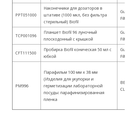
Наконечники для дозаторов в
Gua
PPT051000
штативе (1000 мкл, без фильтра
Fil
стерильный) Biofil
Планшет Biofil 96 луночный
Gua
TCP001096
плоскодонный с крышкой
Fil
Пробирка Biofil коническая 50 мл с
Gua
CFT111500
юбкой
Fil
Парафильм 100 мм х 38 мм
(Изделия для укупорки и
ВEM
PM996
герметизации лабораторной
СШ
посуды: парафинизированная
пленка