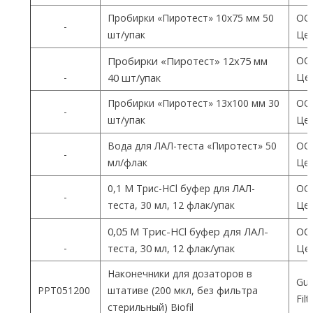
Пробирки «Пиротест» 10х75 мм 50
ОО
-
шт/упак
Цен
ОО
Пробирки «Пиротест» 12х75 мм
Цен
-
40 шт/упак
Пробирки «Пиротест» 13х100 мм 30
ОО
-
шт/упак
Цен
Вода для ЛАЛ-теста «Пиротест» 50
ОО
-
мл/флак
Цен
0,1 М Трис-HCl буфер для ЛАЛ-
ОО
-
теста, 30 мл, 12 флак/упак
Цен
0,05 М Трис-HCl буфер для ЛАЛ-
ОО
-
теста, 30 мл, 12 флак/упак
Цен
Наконечники для дозаторов в
Gua
PPT051200
штативе (200 мкл, без фильтра
Fil
стерильный) Biofil