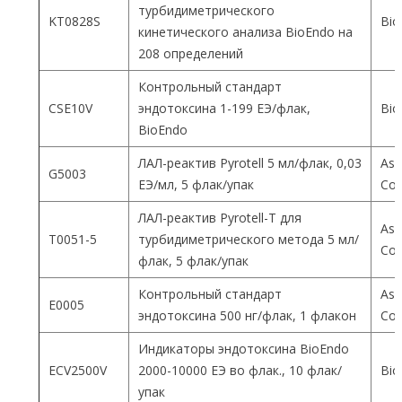
турбидиметрического
KT0828S
Bio
кинетического анализа BioEndo на
208 определений
Контрольный стандарт
CSE10V
эндотоксина 1-199 ЕЭ/флак,
Bio
BioEndo
ЛАЛ-реактив Pyrotell 5 мл/флак, 0,03
Ass
G5003
ЕЭ/мл, 5 флак/упак
Co
ЛАЛ-реактив Pyrotell-T для
Ass
T0051-5
турбидиметрического метода 5 мл/
Co
флак, 5 флак/упак
Контрольный стандарт
Ass
E0005
эндотоксина 500 нг/флак, 1 флакон
Co
Индикаторы эндотоксина BioEndo
ECV2500V
2000-10000 ЕЭ во флак., 10 флак/
Bio
упак