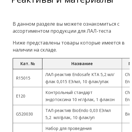
В данном разделе вы можете ознакомиться с
ассортиментом продукции для ЛАЛ-теста
Ниже представлены товары которые имеется в
наличии на складе.
Кат. №
Название
П
ЛАЛ-реактив Endosafe КТА 5,2 мл/
Cha
R15015
флак 0,015 ЕЭ/мл, 10 флак/упак
End
Контрольный стандарт
Cha
Е120
эндотоксина 10 нг/флак, 1 флакон
End
ТАЛ-реактив BioEndo 0,03 ЕЭ/мл
G520030
Bio
5,2 мл/флак, 10 флак/уп
Набор для проведения