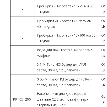
Пробирки «Пиротест» 10х75 мм 50
ОО
-
шт/упак
Цен
ОО
Пробирки «Пиротест» 12х75 мм
Цен
-
40 шт/упак
Пробирки «Пиротест» 13х100 мм 30
ОО
-
шт/упак
Цен
Вода для ЛАЛ-теста «Пиротест» 50
ОО
-
мл/флак
Цен
0,1 М Трис-HCl буфер для ЛАЛ-
ОО
-
теста, 30 мл, 12 флак/упак
Цен
0,05 М Трис-HCl буфер для ЛАЛ-
ОО
-
теста, 30 мл, 12 флак/упак
Цен
Наконечники для дозаторов в
Gua
PPT051200
штативе (200 мкл, без фильтра
Fil
стерильный) Biofil