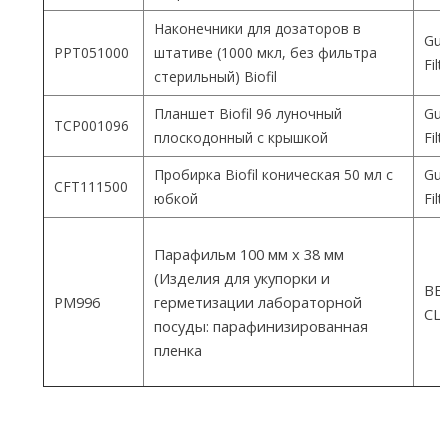
Наконечники для дозаторов в
Gua
PPT051000
штативе (1000 мкл, без фильтра
Fil
стерильный) Biofil
Планшет Biofil 96 луночный
Gua
TCP001096
плоскодонный с крышкой
Fil
Пробирка Biofil коническая 50 мл с
Gua
CFT111500
юбкой
Fil
Парафильм 100 мм х 38 мм
(Изделия для укупорки и
ВEM
PM996
герметизации лабораторной
СШ
посуды: парафинизированная
пленка