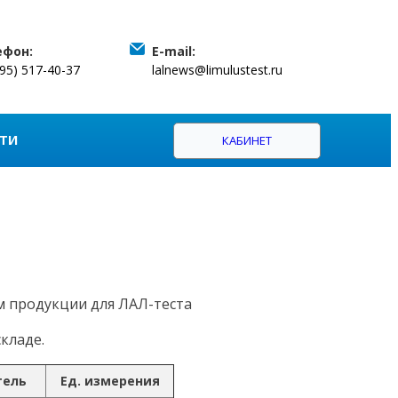
ефон:
E-mail:
495) 517-40-37
lalnews@limulustest.ru
ТИ
КАБИНЕТ
м продукции для ЛАЛ-теста
кладе.
тель
Ед. измерения