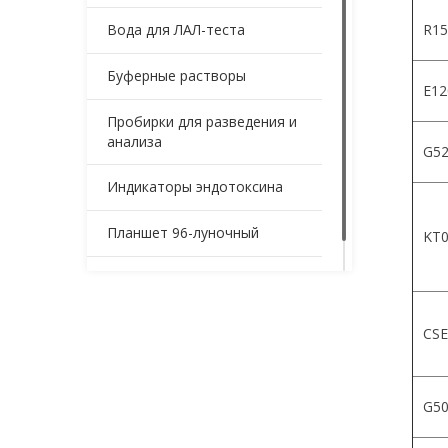
Вода для ЛАЛ-теста
R15
Буферные растворы
Е12
Пробирки для разведения и
анализа
G52
Индикаторы эндотоксина
Планшет 96-луночный
KT0
Контейнеры для образцов
CSE
G5