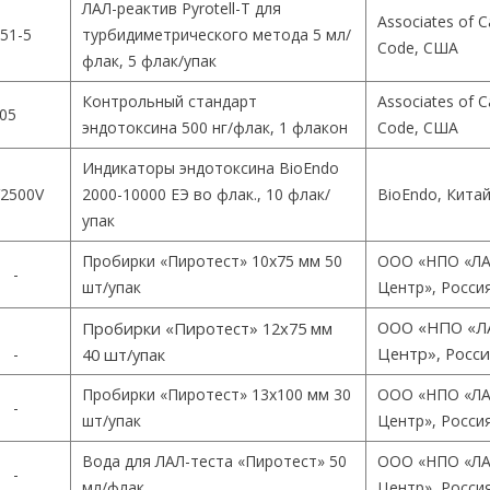
ЛАЛ-реактив Pyrotell-T для
Associates of 
51-5
турбидиметрического метода 5 мл/
Code, США
флак, 5 флак/упак
Контрольный стандарт
Associates of 
05
эндотоксина 500 нг/флак, 1 флакон
Code, США
Индикаторы эндотоксина BioEndo
2500V
2000-10000 ЕЭ во флак., 10 флак/
BioEndo, Кита
упак
Пробирки «Пиротест» 10х75 мм 50
ООО «НПО «ЛА
-
шт/упак
Центр», Росси
ООО «НПО «Л
Пробирки «Пиротест» 12х75 мм
Центр», Росс
-
40 шт/упак
Пробирки «Пиротест» 13х100 мм 30
ООО «НПО «ЛА
-
шт/упак
Центр», Росси
Вода для ЛАЛ-теста «Пиротест» 50
ООО «НПО «ЛА
-
мл/флак
Центр», Росси