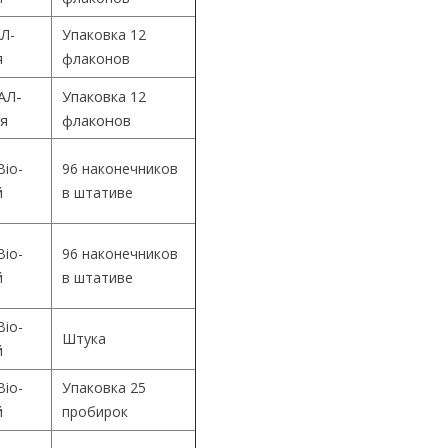
Л-
Упаковка 12
я
флаконов
АЛ-
Упаковка 12
ия
флаконов
Bio-
96 наконечников
й
в штативе
Bio-
96 наконечников
й
в штативе
Bio-
Штука
й
Bio-
Упаковка 25
й
пробирок