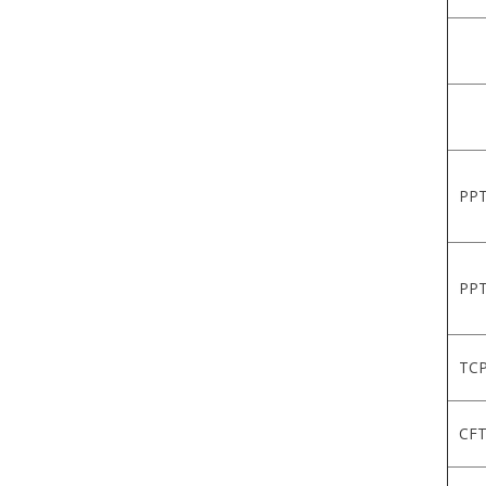
PPT
PPT
TCP
CFT