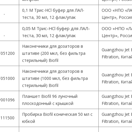
0,1 М Трис-HCl буфер для ЛАЛ-
ООО «НПО «ЛА
-
теста, 30 мл, 12 флак/упак
Центр», Росси
0,05 М Трис-HCl буфер для ЛАЛ-
ООО «НПО «Л
-
теста, 30 мл, 12 флак/упак
Центр», Росс
Наконечники для дозаторов в
Guangzhou Jet 
051200
штативе (200 мкл, без фильтра
Filtration, Кита
стерильный) Biofil
Наконечники для дозаторов в
Guangzhou Jet 
051000
штативе (1000 мкл, без фильтра
Filtration, Кита
стерильный) Biofil
Планшет Biofil 96 луночный
Guangzhou Jet 
001096
плоскодонный с крышкой
Filtration, Кита
Пробирка Biofil коническая 50 мл с
Guangzhou Jet 
111500
юбкой
Filtration, Кита