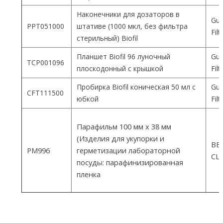
Наконечники для дозаторов в
Gua
PPT051000
штативе (1000 мкл, без фильтра
Fil
стерильный) Biofil
Планшет Biofil 96 луночный
Gua
TCP001096
плоскодонный с крышкой
Fil
Пробирка Biofil коническая 50 мл с
Gua
CFT111500
юбкой
Fil
Парафильм 100 мм х 38 мм
(Изделия для укупорки и
ВEM
PM996
герметизации лабораторной
СШ
посуды: парафинизированная
пленка