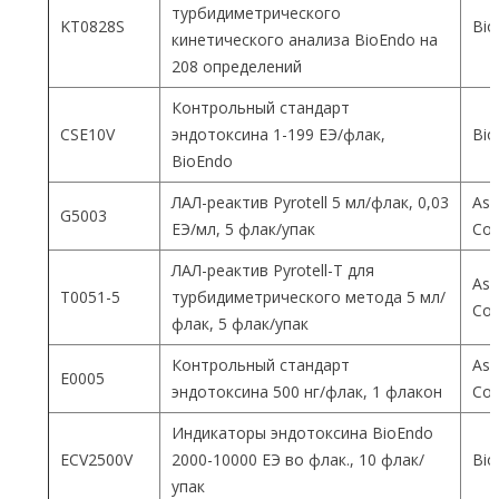
турбидиметрического
KT0828S
Bio
кинетического анализа BioEndo на
208 определений
Контрольный стандарт
CSE10V
эндотоксина 1-199 ЕЭ/флак,
Bio
BioEndo
ЛАЛ-реактив Pyrotell 5 мл/флак, 0,03
Ass
G5003
ЕЭ/мл, 5 флак/упак
Co
ЛАЛ-реактив Pyrotell-T для
Ass
T0051-5
турбидиметрического метода 5 мл/
Co
флак, 5 флак/упак
Контрольный стандарт
Ass
E0005
эндотоксина 500 нг/флак, 1 флакон
Co
Индикаторы эндотоксина BioEndo
ECV2500V
2000-10000 ЕЭ во флак., 10 флак/
Bio
упак