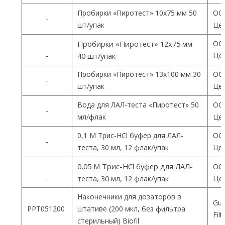
Пробирки «Пиротест» 10х75 мм 50
ОО
-
шт/упак
Цен
ОО
Пробирки «Пиротест» 12х75 мм
Цен
-
40 шт/упак
Пробирки «Пиротест» 13х100 мм 30
ОО
-
шт/упак
Цен
Вода для ЛАЛ-теста «Пиротест» 50
ОО
-
мл/флак
Цен
0,1 М Трис-HCl буфер для ЛАЛ-
ОО
-
теста, 30 мл, 12 флак/упак
Цен
0,05 М Трис-HCl буфер для ЛАЛ-
ОО
-
теста, 30 мл, 12 флак/упак
Цен
Наконечники для дозаторов в
Gua
PPT051200
штативе (200 мкл, без фильтра
Fil
стерильный) Biofil