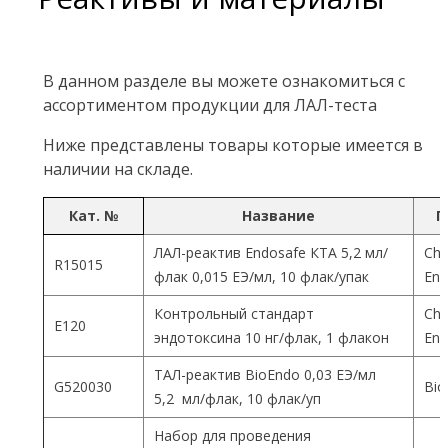
В данном разделе вы можете ознакомиться с
ассортиментом продукции для ЛАЛ-теста
Ниже представлены товары которые имеется в
наличии на складе.
Кат. №
Название
П
ЛАЛ-реактив Endosafe КТА 5,2 мл/
Cha
R15015
флак 0,015 ЕЭ/мл, 10 флак/упак
End
Контрольный стандарт
Cha
Е120
эндотоксина 10 нг/флак, 1 флакон
End
ТАЛ-реактив BioEndo 0,03 ЕЭ/мл
G520030
Bio
5,2 мл/флак, 10 флак/уп
Набор для проведения