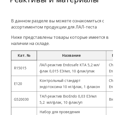
В данном разделе вы можете ознакомиться с
ассортиментом продукции для ЛАЛ-теста
Ниже представлены товары которые имеется в
наличии на складе.
Кат. №
Название
П
ЛАЛ-реактив Endosafe КТА 5,2 мл/
Cha
R15015
флак 0,015 ЕЭ/мл, 10 флак/упак
End
Контрольный стандарт
Cha
Е120
эндотоксина 10 нг/флак, 1 флакон
End
ТАЛ-реактив BioEndo 0,03 ЕЭ/мл
G520030
Bio
5,2 мл/флак, 10 флак/уп
Набор для проведения