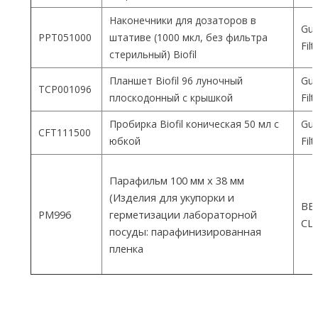
Наконечники для дозаторов в
Gua
PPT051000
штативе (1000 мкл, без фильтра
Fil
стерильный) Biofil
Планшет Biofil 96 луночный
Gua
TCP001096
плоскодонный с крышкой
Fil
Пробирка Biofil коническая 50 мл с
Gua
CFT111500
юбкой
Fil
Парафильм 100 мм х 38 мм
(Изделия для укупорки и
ВEM
PM996
герметизации лабораторной
СШ
посуды: парафинизированная
пленка