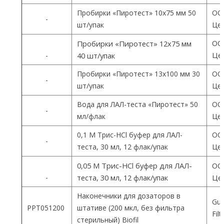
Пробирки «Пиротест» 10х75 мм 50
ОО
-
шт/упак
Цен
ОО
Пробирки «Пиротест» 12х75 мм
Цен
-
40 шт/упак
Пробирки «Пиротест» 13х100 мм 30
ОО
-
шт/упак
Цен
Вода для ЛАЛ-теста «Пиротест» 50
ОО
-
мл/флак
Цен
0,1 М Трис-HCl буфер для ЛАЛ-
ОО
-
теста, 30 мл, 12 флак/упак
Цен
0,05 М Трис-HCl буфер для ЛАЛ-
ОО
-
теста, 30 мл, 12 флак/упак
Цен
Наконечники для дозаторов в
Gua
PPT051200
штативе (200 мкл, без фильтра
Fil
стерильный) Biofil