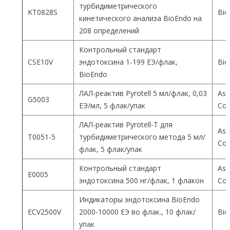
турбидиметрического
KT0828S
Bio
кинетического анализа BioEndo на
208 определений
Контрольный стандарт
CSE10V
эндотоксина 1-199 ЕЭ/флак,
Bio
BioEndo
ЛАЛ-реактив Pyrotell 5 мл/флак, 0,03
Ass
G5003
ЕЭ/мл, 5 флак/упак
Co
ЛАЛ-реактив Pyrotell-T для
Ass
T0051-5
турбидиметрического метода 5 мл/
Co
флак, 5 флак/упак
Контрольный стандарт
Ass
E0005
эндотоксина 500 нг/флак, 1 флакон
Co
Индикаторы эндотоксина BioEndo
ECV2500V
2000-10000 ЕЭ во флак., 10 флак/
Bio
упак