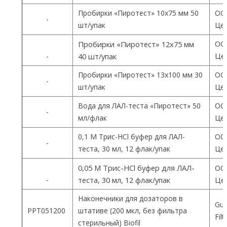
Пробирки «Пиротест» 10х75 мм 50
ОО
-
шт/упак
Цен
ОО
Пробирки «Пиротест» 12х75 мм
Цен
-
40 шт/упак
Пробирки «Пиротест» 13х100 мм 30
ОО
-
шт/упак
Цен
Вода для ЛАЛ-теста «Пиротест» 50
ОО
-
мл/флак
Цен
0,1 М Трис-HCl буфер для ЛАЛ-
ОО
-
теста, 30 мл, 12 флак/упак
Цен
0,05 М Трис-HCl буфер для ЛАЛ-
ОО
-
теста, 30 мл, 12 флак/упак
Цен
Наконечники для дозаторов в
Gua
PPT051200
штативе (200 мкл, без фильтра
Fil
стерильный) Biofil