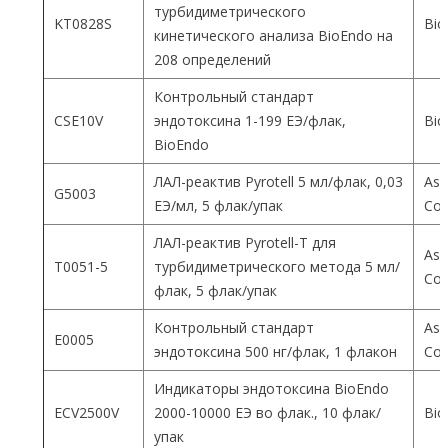
турбидиметрического
KT0828S
Bio
кинетического анализа BioEndo на
208 определений
Контрольный стандарт
CSE10V
эндотоксина 1-199 ЕЭ/флак,
Bio
BioEndo
ЛАЛ-реактив Pyrotell 5 мл/флак, 0,03
Ass
G5003
ЕЭ/мл, 5 флак/упак
Co
ЛАЛ-реактив Pyrotell-T для
Ass
T0051-5
турбидиметрического метода 5 мл/
Co
флак, 5 флак/упак
Контрольный стандарт
Ass
E0005
эндотоксина 500 нг/флак, 1 флакон
Co
Индикаторы эндотоксина BioEndo
ECV2500V
2000-10000 ЕЭ во флак., 10 флак/
Bio
упак