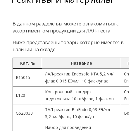
В данном разделе вы можете ознакомиться с
ассортиментом продукции для ЛАЛ-теста
Ниже представлены товары которые имеется в
наличии на складе.
Кат. №
Название
П
ЛАЛ-реактив Endosafe КТА 5,2 мл/
Cha
R15015
флак 0,015 ЕЭ/мл, 10 флак/упак
End
Контрольный стандарт
Cha
Е120
эндотоксина 10 нг/флак, 1 флакон
End
ТАЛ-реактив BioEndo 0,03 ЕЭ/мл
G520030
Bio
5,2 мл/флак, 10 флак/уп
Набор для проведения