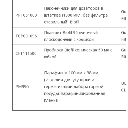
Наконечники для дозаторов в
Gua
PPT051000
штативе (1000 мкл, без фильтра
Fil
стерильный) Biofil
Планшет Biofil 96 луночный
Gua
TCP001096
плоскодонный с крышкой
Fil
Пробирка Biofil коническая 50 мл с
Gua
CFT111500
юбкой
Fil
Парафильм 100 мм х 38 мм
(Изделия для укупорки и
ВEM
PM996
герметизации лабораторной
СШ
посуды: парафинизированная
пленка