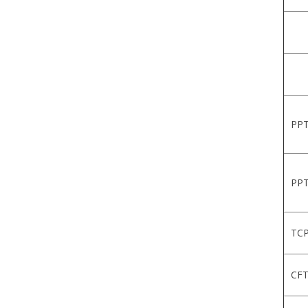
PPT
PPT
TCP
CFT