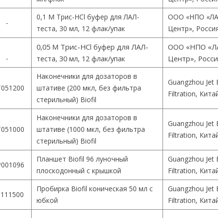
0,1 М Трис-HCl буфер для ЛАЛ-
ООО «НПО «ЛА
-
теста, 30 мл, 12 флак/упак
Центр», Росси
0,05 М Трис-HCl буфер для ЛАЛ-
ООО «НПО «Л
-
теста, 30 мл, 12 флак/упак
Центр», Росс
Наконечники для дозаторов в
Guangzhou Jet 
051200
штативе (200 мкл, без фильтра
Filtration, Кита
стерильный) Biofil
Наконечники для дозаторов в
Guangzhou Jet 
051000
штативе (1000 мкл, без фильтра
Filtration, Кита
стерильный) Biofil
Планшет Biofil 96 луночный
Guangzhou Jet 
001096
плоскодонный с крышкой
Filtration, Кита
Пробирка Biofil коническая 50 мл с
Guangzhou Jet 
111500
юбкой
Filtration, Кита