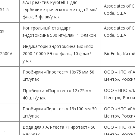
ЛАЛ-реактив Pyrotell-T для
Associates of 
51-5
турбидиметрического метода 5 мл/
Code, США
флак, 5 флак/упак
Контрольный стандарт
Associates of 
05
эндотоксина 500 нг/флак, 1 флакон
Code, США
Индикаторы эндотоксина BioEndo
2500V
2000-10000 ЕЭ во флак., 10 флак/
BioEndo, Кита
упак
Пробирки «Пиротест» 10х75 мм 50
ООО «НПО «ЛА
-
шт/упак
Центр», Росси
ООО «НПО «Л
Пробирки «Пиротест» 12х75 мм
Центр», Росс
-
40 шт/упак
Пробирки «Пиротест» 13х100 мм 30
ООО «НПО «ЛА
-
шт/упак
Центр», Росси
Вода для ЛАЛ-теста «Пиротест» 50
ООО «НПО «ЛА
-
мл/флак
Центр», Росси