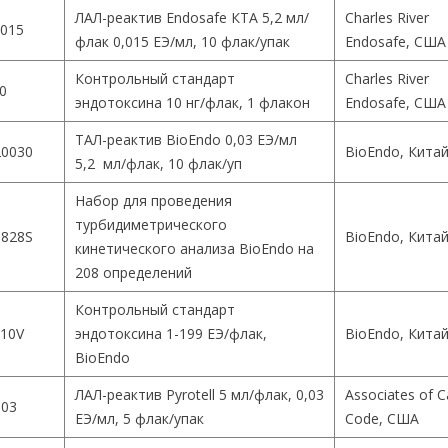
ЛАЛ-реактив Endosafe КТА 5,2 мл/
Charles River
015
флак 0,015 ЕЭ/мл, 10 флак/упак
Endosafe, США
Контрольный стандарт
Charles River
0
эндотоксина 10 нг/флак, 1 флакон
Endosafe, США
ТАЛ-реактив BioEndo 0,03 ЕЭ/мл
0030
BioEndo, Кита
5,2 мл/флак, 10 флак/уп
Набор для проведения
турбидиметрического
828S
BioEndo, Кита
кинетического анализа BioEndo на
208 определений
Контрольный стандарт
10V
эндотоксина 1-199 ЕЭ/флак,
BioEndo, Кита
BioEndo
ЛАЛ-реактив Pyrotell 5 мл/флак, 0,03
Associates of 
003
ЕЭ/мл, 5 флак/упак
Code, США