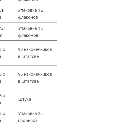
Л-
Упаковка 12
я
флаконов
АЛ-
Упаковка 12
ия
флаконов
Bio-
96 наконечников
й
в штативе
Bio-
96 наконечников
й
в штативе
Bio-
Штука
й
Bio-
Упаковка 25
й
пробирок