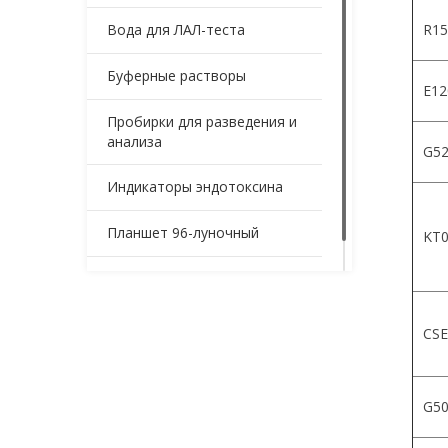
Вода для ЛАЛ-теста
R15
Буферные растворы
Е12
Пробирки для разведения и
анализа
G52
Индикаторы эндотоксина
Планшет 96-луночный
KT0
Контейнеры для образцов
CSE
G5