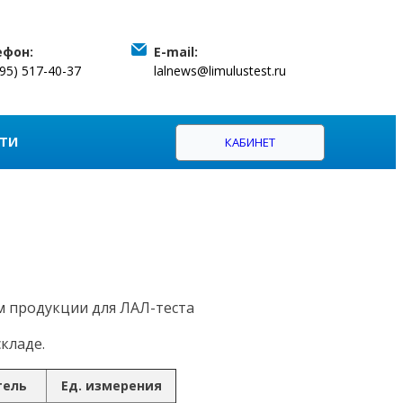
ефон:
E-mail:
495) 517-40-37
lalnews@limulustest.ru
ТИ
КАБИНЕТ
м продукции для ЛАЛ-теста
кладе.
тель
Ед. измерения