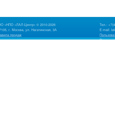
О «НПО «ЛАЛ-Центр» © 2010-2026
Тел.: +7(
7105, г. Москва, ул. Нагатинская, 3А
E-mail:
la
авила продаж
Пользова
Политика