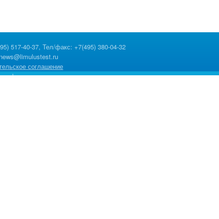
495) 517-40-37, Тел/факс: +7(495) 380-04-32
lnews@limulustest.ru
тельское соглашение
 конфиденциальности