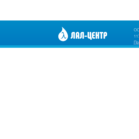
ОО
11
Пр