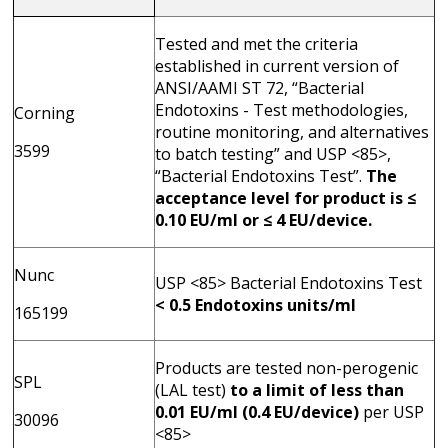
Tested and met the criteria
established in current version of
ANSI/AAMI ST 72, “Bacterial
Endotoxins - Test methodologies,
Corning
routine monitoring, and alternatives
3599
to batch testing” and USP <85>,
“Bacterial Endotoxins Test”.
The
acceptance level for product is ≤
0.10 EU/ml or ≤ 4 EU/device.
Nunc
USP <85> Bacterial Endotoxins Test
< 0.5 Endotoxins units/ml
165199
Products are tested non-perogenic
SPL
(LAL test)
to a limit of
less than
0.01 EU/ml (0.4 EU/device)
per USP
30096
<85>